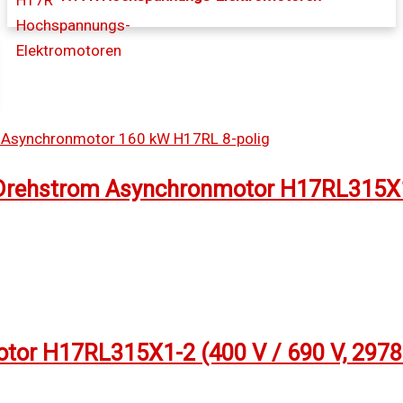
Drehstrom Asynchronmotor H17RL315X1-
or H17RL315X1-2 (400 V / 690 V, 2978 