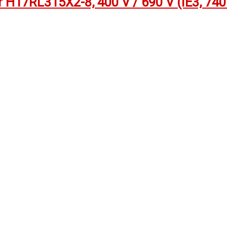
H17RL315X2-8, 400 V / 690 V (IE3, 740