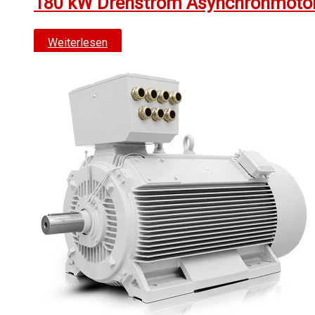
180 kW Drehstrom Asynchronmotor 
Weiterlesen