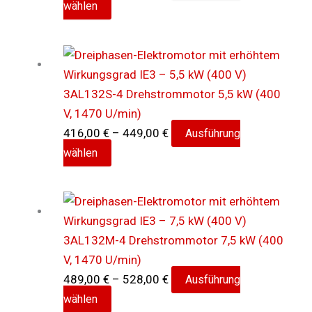
Dieses
357,00 €
wählen
können
Produkt
bis
auf
weist
386,00 €
der
mehrere
Produktseite
Varianten
gewählt
3AL132S-4 Drehstrommotor 5,5 kW (400
auf.
werden
V, 1470 U/min)
Die
Preisspanne:
416,00
€
–
449,00
€
Ausführung
Optionen
Dieses
416,00 €
wählen
können
Produkt
bis
auf
weist
449,00 €
der
mehrere
Produktseite
Varianten
gewählt
3AL132M-4 Drehstrommotor 7,5 kW (400
auf.
werden
V, 1470 U/min)
Die
Preisspanne:
489,00
€
–
528,00
€
Ausführung
Optionen
Dieses
489,00 €
wählen
können