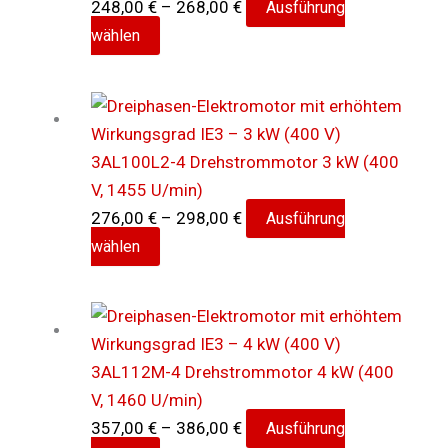
Preisspanne:
248,00
€
–
268,00
€
Ausführung
Dieses
248,00 €
wählen
Produkt
bis
weist
268,00 €
mehrere
Varianten
3AL100L2-4 Drehstrommotor 3 kW (400
auf.
V, 1455 U/min)
Die
Preisspanne:
276,00
€
–
298,00
€
Ausführung
Optionen
Dieses
276,00 €
wählen
können
Produkt
bis
auf
weist
298,00 €
der
mehrere
Produktseite
Varianten
gewählt
3AL112M-4 Drehstrommotor 4 kW (400
auf.
werden
V, 1460 U/min)
Die
Preisspanne:
357,00
€
–
386,00
€
Ausführung
Optionen