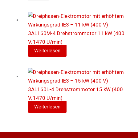
Produkt
bis
auf
weist
528,00 €
der
mehrere
Produktseite
Varianten
gewählt
3AL160M-4 Drehstrommotor 11 kW (400
auf.
werden
V, 1470 U/min)
Die
Weiterlesen
Optionen
können
auf
der
Produktseite
3AL160L-4 Drehstrommotor 15 kW (400
gewählt
V, 1470 U/min)
werden
Weiterlesen