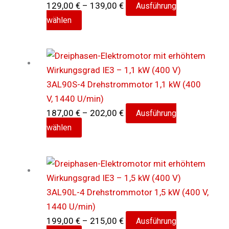
Preisspanne:
129,00
€
–
139,00
€
Ausführung
Dieses
129,00 €
wählen
Produkt
bis
weist
139,00 €
mehrere
Varianten
3AL90S-4 Drehstrommotor 1,1 kW (400
auf.
V, 1440 U/min)
Die
Preisspanne:
187,00
€
–
202,00
€
Ausführung
Optionen
Dieses
187,00 €
wählen
können
Produkt
bis
auf
weist
202,00 €
der
mehrere
Produktseite
Varianten
gewählt
3AL90L-4 Drehstrommotor 1,5 kW (400 V,
auf.
werden
1440 U/min)
Die
Preisspanne:
199,00
€
–
215,00
€
Ausführung
Optionen