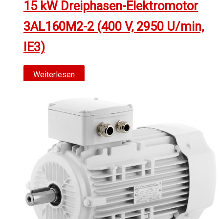
15 kW Dreiphasen-Elektromotor
werden
3AL160M2-2 (400 V, 2950 U/min,
IE3)
Weiterlesen