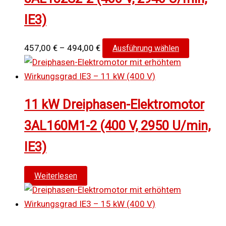
Die
IE3)
Optionen
können
auf
Preisspanne:
Dieses
457,00
€
–
494,00
€
Ausführung wählen
der
457,00 €
Produkt
Produktse
bis
weist
gewählt
494,00 €
mehrere
11 kW Dreiphasen-Elektromotor
werden
Varianten
auf.
3AL160M1-2 (400 V, 2950 U/min,
Die
IE3)
Optionen
können
auf
Weiterlesen
der
Produktse
gewählt