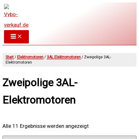
Zum
Inhalt
springen
Start
/
Elektromotoren
/
3AL Elektromotoren
/ Zweipolige 3AL-
Elektromotoren
Zweipolige 3AL-
Elektromotoren
Alle 11 Ergebnisse werden angezeigt