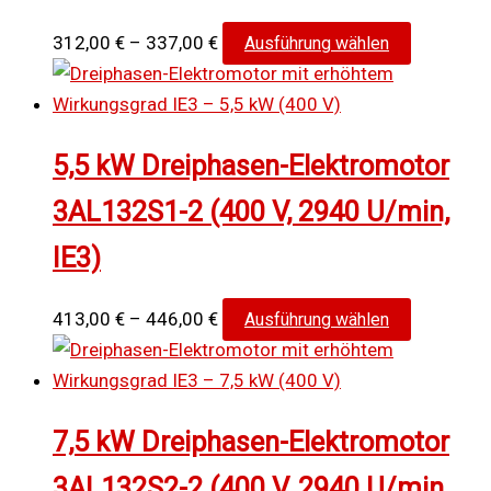
können
auf
Preisspanne:
Dieses
312,00
€
–
337,00
€
Ausführung wählen
der
312,00 €
Produkt
Produktse
bis
weist
gewählt
337,00 €
mehrere
5,5 kW Dreiphasen-Elektromotor
werden
Varianten
auf.
3AL132S1-2 (400 V, 2940 U/min,
Die
IE3)
Optionen
können
auf
Preisspanne:
Dieses
413,00
€
–
446,00
€
Ausführung wählen
der
413,00 €
Produkt
Produktse
bis
weist
gewählt
446,00 €
mehrere
7,5 kW Dreiphasen-Elektromotor
werden
Varianten
auf.
3AL132S2-2 (400 V, 2940 U/min,