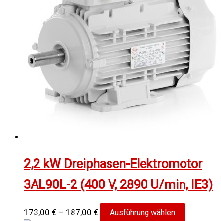
auf.
werden
Die
Optionen
können
auf
der
Produktse
gewählt
werden
2,2 kW Dreiphasen-Elektromotor
3AL90L-2 (400 V, 2890 U/min, IE3)
Preisspanne:
Dieses
173,00
€
–
187,00
€
Ausführung wählen