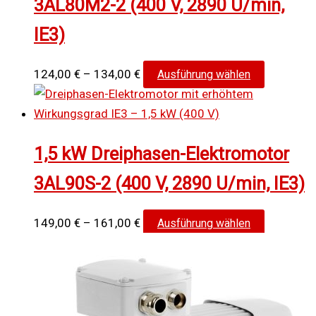
3AL80M2-2 (400 V, 2890 U/min,
Die
IE3)
Optionen
können
auf
Preisspanne:
Dieses
124,00
€
–
134,00
€
Ausführung wählen
der
124,00 €
Produkt
Produktse
bis
weist
gewählt
134,00 €
mehrere
1,5 kW Dreiphasen-Elektromotor
werden
Varianten
auf.
3AL90S-2 (400 V, 2890 U/min, IE3)
Die
Optionen
Preisspanne:
Dieses
149,00
€
–
161,00
€
Ausführung wählen
können
149,00 €
Produkt
auf
bis
weist
der
161,00 €
mehrere
Produktse
Varianten
gewählt