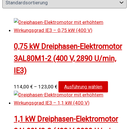
0,75 kW Dreiphasen-Elektromotor
3AL80M1-2 (400 V, 2890 U/min,
IE3)
Preisspanne:
Dieses
114,00
€
–
123,00
€
Ausführung wählen
114,00 €
Produkt
bis
weist
123,00 €
mehrere
1,1 kW Dreiphasen-Elektromotor
Varianten
auf.