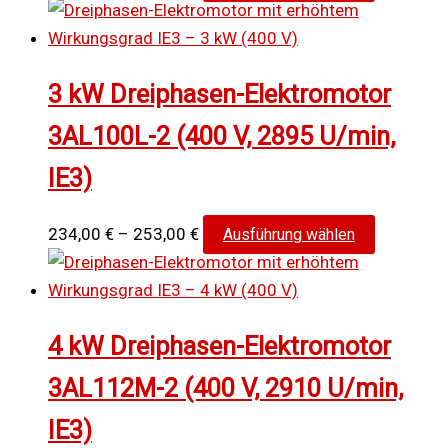
173,00 €
Produkt
bis
weist
187,00 €
mehrere
3 kW Dreiphasen-Elektromotor
Varianten
auf.
3AL100L-2 (400 V, 2895 U/min,
Die
IE3)
Optionen
können
auf
Preisspanne:
Dieses
234,00
€
–
253,00
€
Ausführung wählen
der
234,00 €
Produkt
Produktse
bis
weist
gewählt
253,00 €
mehrere
4 kW Dreiphasen-Elektromotor
werden
Varianten
auf.
3AL112M-2 (400 V, 2910 U/min,
Die
IE3)
Optionen