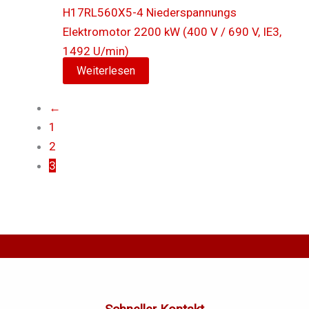
H17RL560X5-4 Niederspannungs
Elektromotor 2200 kW (400 V / 690 V, IE3,
1492 U/min)
Weiterlesen
←
1
2
3