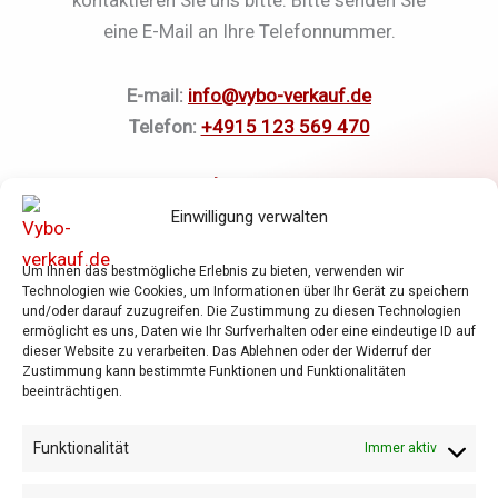
eine E-Mail an Ihre Telefonnummer.
E-mail:
info@vybo-verkauf.de
Telefon:
+4915 123 569 470
Einwilligung verwalten
Elektromotoren
Um Ihnen das bestmögliche Erlebnis zu bieten, verwenden wir
Frequenzumrichter
Technologien wie Cookies, um Informationen über Ihr Gerät zu speichern
und/oder darauf zuzugreifen. Die Zustimmung zu diesen Technologien
Getriebe
ermöglicht es uns, Daten wie Ihr Surfverhalten oder eine eindeutige ID auf
Shop
dieser Website zu verarbeiten. Das Ablehnen oder der Widerruf der
Zustimmung kann bestimmte Funktionen und Funktionalitäten
Warenkorb
beeinträchtigen.
Allgemeine Geschäftsbedingungen
Datenschutzrichtlinie
Funktionalität
Immer aktiv
Cookie-Richtlinie