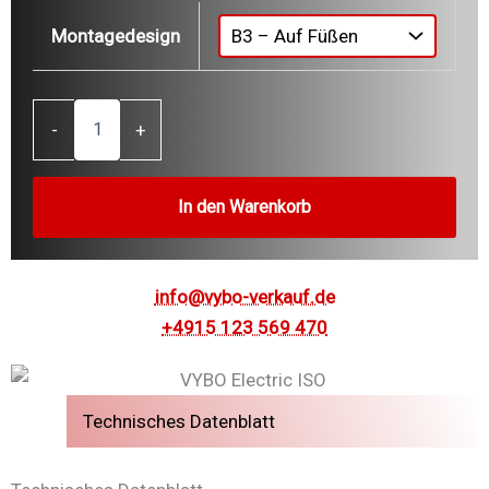
Montagedesign
1,1
-
+
kW
Dreiphasen-
Elektromotor
1AL80M2-
In den Warenkorb
2
(400
V,
2835
info@vybo-verkauf.de
U/min)
+4915 123 569 470
Menge
Technisches Datenblatt