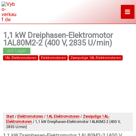
Zum
Inhalt
springen
1,1 kW Dreiphasen-Elektromotor
1AL80M2-2 (400 V, 2835 U/min)
1AL Elektromotoren
Elektromotoren
Zweipolige 1AL-Elektromotoren
Start
/
Elektromotoren
/
1AL Elektromotoren
/
Zweipolige 1AL-
Elektromotoren
/ 1,1 kW Dreiphasen-Elektromotor 1AL80M2-2 (400 V,
2835 U/min)
1,1 kW Dreiphasen-Elektromotor 1AL80M2-2 (400 V,