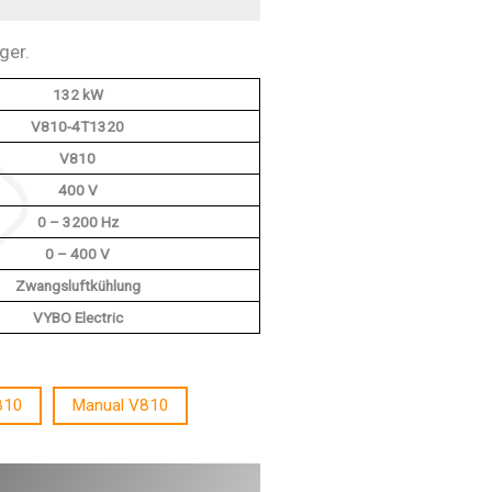
ger.
132 kW
V810-4T1320
V810
400 V
0 – 3200 Hz
0 – 400 V
Zwangsluftkühlung
VYBO Electric
810
Manual V810