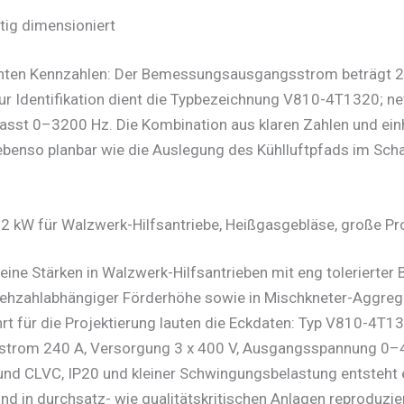
tig dimensioniert
vanten Kennzahlen: Der Bemessungsausgangsstrom beträgt 25
ur Identifikation dient die Typbezeichnung V810-4T1320; net
st 0–3200 Hz. Die Kombination aus klaren Zahlen und einh
ebenso planbar wie die Auslegung des Kühlluftpfads im Scha
132 kW für Walzwerk-Hilfsantriebe, Heißgasgebläse, große 
ne Stärken in Walzwerk-Hilfsantrieben mit eng tolerierter 
ehzahlabhängiger Förderhöhe sowie in Mischkneter-Aggreg
rt für die Projektierung lauten die Eckdaten: Typ V810-4T
trom 240 A, Versorgung 3 x 400 V, Ausgangsspannung 0–4
nd CLVC, IP20 und kleiner Schwingungsbelastung entsteht e
nd in durchsatz- wie qualitätskritischen Anlagen reproduzie