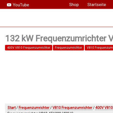
Zum
Shop
Startseite
YouTube
Inhalt
springen
132 kW Frequenzumrichter 
400V V810 Frequenzumrichter
Frequenzumrichter
V810 Frequenzumr
Start
/
Frequenzumrichter
/
V810 Frequenzumrichter
/
400V V810