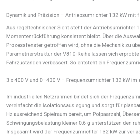
Dynamik und Präzision – Antriebsumrichter 132 kW mit fe
Aus regeltechnischer Sicht steht der Antriebsumrichter 1
Momentenrückführung konsistent bleibt. Über die Auswa
Prozessfenster getroffen wird, ohne die Mechanik zu übe
Parametrierstruktur der V810-Reihe lassen sich erprobte
Fahrzuständen verbessert. So entsteht ein Frequenzumri
3 x 400 V und 0–400 V – Frequenzumrichter 132 kW im 
Im industriellen Netzrahmen bindet sich der Frequenzumr
vereinfacht die Isolationsauslegung und sorgt für plan
Hz ausreichend Spielraum bereit, um Polpaarzahl, Übers
Schwingungsbelastung kleiner 0,6 g unterstützen den ru
Insgesamt wird der Frequenzumrichter 132 kW zur verlässl