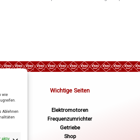
n wie
ugreifen.
Elektromotoren
as Ablehnen
alitäten
Frequenzumrichter
Getriebe
Shop
 aktiv