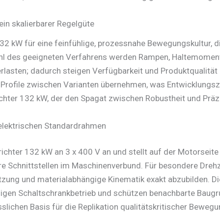
in skalierbarer Regelgüte
32 kW für eine feinfühlige, prozessnahe Bewegungskultur, di
hl des geeigneten Verfahrens werden Rampen, Haltemoment 
rlasten; dadurch steigen Verfügbarkeit und Produktqualität 
 Profile zwischen Varianten übernehmen, was Entwicklungsze
chter 132 kW, der den Spagat zwischen Robustheit und Präzi
elektrischen Standardrahmen
ichter 132 kW an 3 x 400 V an und stellt auf der Motorseit
bare Schnittstellen im Maschinenverbund. Für besondere Dre
etzung und materialabhängige Kinematik exakt abzubilden. D
higen Schaltschrankbetrieb und schützen benachbarte Baugr
ichen Basis für die Replikation qualitätskritischer Bewegun