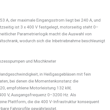
3 A, der maximale Eingangsstrom liegt bei 240 A, und
zseitig ist 3 x 400 V festgelegt, motorseitig steht 0–
eitlicher Parametrierlogik macht die Auswahl von
ltschrank, wodurch sich die Inbetriebnahme beschleunigt
Prozesspumpen und Mischkneter
Bandgeschwindigkeit, in Heißgasgebläsen mit fein
aten, bei denen die Momentenkonstanz die
1320, empfohlene Motorleistung 132 kW,
00 V, Ausgangsfrequenz 0–3200 Hz. Als
ine Plattform, die die 400 V-Infrastruktur konsequent
rbare Fahrprofile gewährleistet.