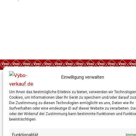
Einwilligung verwalten
Schneller Kontakt
Um Ihnen das bestmögliche Erlebnis zu bieten, verwenden wir Technologie
Cookies, um Informationen über Ihr Gerät zu speichern und/oder darauf zuz
Die Zustimmung zu diesen Technologien ermöglicht es uns, Daten wie Ihr
Wenn Ihr Partner nicht mehr erreichbar ist,
Surfverhalten oder eine eindeutige ID auf dieser Website zu verarbeiten. D
oder der Widerruf der Zustimmung kann bestimmte Funktionen und Funktion
kontaktieren Sie uns bitte. Bitte senden Sie
beeinträchtigen.
eine E-Mail an Ihre Telefonnummer.
Funktionalität
Immer