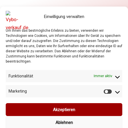
Elektromotoren
Einwilligung verwalten
Frequenzumrichter
Getriebe
Um Ihnen das bestmögliche Erlebnis zu bieten, verwenden wir
Shop
Technologien wie Cookies, um Informationen über Ihr Gerät zu speichern
Warenkorb
und/oder darauf zuzugreifen. Die Zustimmung zu diesen Technologien
ermöglicht es uns, Daten wie Ihr Surfverhalten oder eine eindeutige ID auf
Allgemeine Geschäftsbedingungen
dieser Website zu verarbeiten. Das Ablehnen oder der Widerruf der
Zustimmung kann bestimmte Funktionen und Funktionalitäten
Datenschutzrichtlinie
beeinträchtigen.
Cookie-Richtlinie
Funktionalität
Immer aktiv
Marketing
Marketi
Copyright © 2026 Vybo-verkauf.de
Akzeptieren
Ablehnen