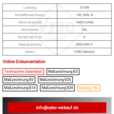
Leistung
15 kW
Modellbezeichnung
1AL160L-4
Motordrehzahl
1460 U/min
Motorserie
1AL
Anzahl der Pole
4
Nennspannung
400/690 V
Marke
VYBO Electric
Online-Dokumentation
Technisches Datenblatt
Maßzeichnung B3
Maßzeichnung B5
Maßzeichnung B35
Maßzeichnung B14
Maßzeichnung B34
Katalog 1AL
info@vybo-verkauf.de