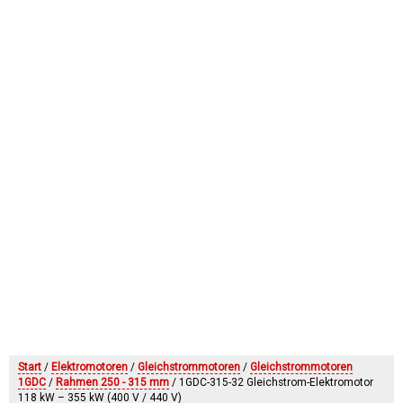
Start
/
Elektromotoren
/
Gleichstrommotoren
/
Gleichstrommotoren
1GDC
/
Rahmen 250 - 315 mm
/ 1GDC-315-32 Gleichstrom-Elektromotor
118 kW – 355 kW (400 V / 440 V)