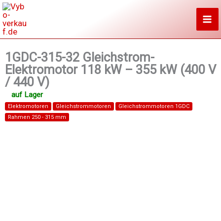
Zum
Inhalt
springen
1GDC-315-32 Gleichstrom-
Elektromotor 118 kW – 355 kW (400 V
/ 440 V)
Elektromotoren
Gleichstrommotoren
Gleichstrommotoren 1GDC
Rahmen 250 - 315 mm