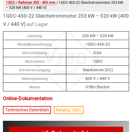
1GDC
/
Rahmen 355 - 450 mm
/ 1GDC-450-22 Gleichstrommotor 253 kW
– 520 kW (400 V / 440 V)
1GDC-450-22 Gleichstrommotor 253 kW – 520 kW (400
V / 440 V)
auf Lager.
Leistung
253 kW – 520 kW
Modellbezeichnung
1GDC-450-22
Motorkühlung
IC06
Motorserie
1GDC
Stromversorgung
Gleichstrom (DC)
Nennspannung
400 V / 440 V
Marke
VYBO Electric
Online-Dokumentation
Technisches Datenblatt
Katalog 1GDC