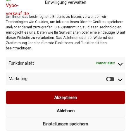
Einwilligung verwalten
Elektromotoren
Um Ihnen das bestmögliche Erlebnis zu bieten, verwenden wir
Frequenzumrichter
Technologien wie Cookies, um Informationen über Ihr Gerät zu speichern
und/oder darauf zuzugreifen. Die Zustimmung zu diesen Technologien
Getriebe
ermöglicht es uns, Daten wie Ihr Surfverhalten oder eine eindeutige ID auf
Shop
dieser Website zu verarbeiten. Das Ablehnen oder der Widerruf der
Zustimmung kann bestimmte Funktionen und Funktionalitäten
Warenkorb
beeinträchtigen.
Allgemeine Geschäftsbedingungen
Datenschutzrichtlinie
Funktionalität
Immer aktiv
Cookie-Richtlinie
Marketing
Marketi
Akzeptieren
Ablehnen
Copyright © 2026 Vybo-verkauf.de
Einstellungen speichern