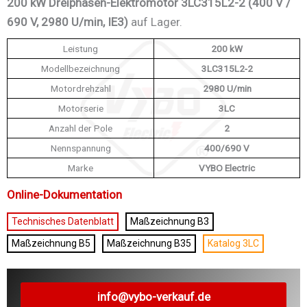
200 kW Dreiphasen-Elektromotor 3LC315L2-2 (400 V /
690 V, 2980 U/min, IE3)
auf Lager.
Leistung
200 kW
Modellbezeichnung
3LC315L2-2
Motordrehzahl
2980 U/min
Motorserie
3LC
Anzahl der Pole
2
Nennspannung
400/690 V
Marke
VYBO Electric
Online-Dokumentation
Technisches Datenblatt
Maßzeichnung B3
Maßzeichnung B5
Maßzeichnung B35
Katalog 3LC
info@vybo-verkauf.de