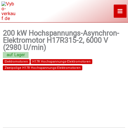
Zum
Inhalt
springen
200 kW Hochspannungs-Asynchron-
Elektromotor H17R315-2, 6000 V
(2980 U/min)
Elektromotoren
H17R Hochspannungs-Elektromotoren
Zweipolige H17R Hochspannungs-Elektromotoren