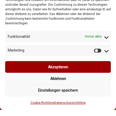
Technologien wie Cookies, um Informationen über Ihr Gerät zu speichern
und/oder darauf zuzugreifen. Die Zustimmung zu diesen Technologien
Getriebe
ermöglicht es uns, Daten wie Ihr Surfverhalten oder eine eindeutige ID auf
Shop
dieser Website zu verarbeiten. Das Ablehnen oder der Widerruf der
Zustimmung kann bestimmte Funktionen und Funktionalitäten
Warenkorb
beeinträchtigen.
Allgemeine Geschäftsbedingungen
Datenschutzrichtlinie
Funktionalität
Immer aktiv
Cookie-Richtlinie
Marketing
Marketi
Akzeptieren
Ablehnen
Copyright © 2026 Vybo-verkauf.de
Einstellungen speichern
Cookie-Richtlinie
Datenschutzrichtlinie