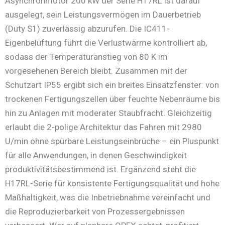
Asynchronmotor 200 kW der Serie H17RL ist darauf
ausgelegt, sein Leistungsvermögen im Dauerbetrieb
(Duty S1) zuverlässig abzurufen. Die IC411-
Eigenbelüftung führt die Verlustwärme kontrolliert ab,
sodass der Temperaturanstieg von 80 K im
vorgesehenen Bereich bleibt. Zusammen mit der
Schutzart IP55 ergibt sich ein breites Einsatzfenster: von
trockenen Fertigungszellen über feuchte Nebenräume bis
hin zu Anlagen mit moderater Staubfracht. Gleichzeitig
erlaubt die 2-polige Architektur das Fahren mit 2980
U/min ohne spürbare Leistungseinbrüche – ein Pluspunkt
für alle Anwendungen, in denen Geschwindigkeit
produktivitätsbestimmend ist. Ergänzend steht die
H17RL-Serie für konsistente Fertigungsqualität und hohe
Maßhaltigkeit, was die Inbetriebnahme vereinfacht und
die Reproduzierbarkeit von Prozessergebnissen