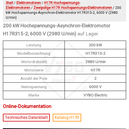
Start
/
Elektromotoren
/
H17R Hochspannungs-
Elektromotoren
/
Zweipolige H17R Hochspannungs-Elektromotoren
/ 200
kW Hochspannungs-Asynchron-Elektromotor H17R315-2, 6000 V (2980
U/min)
200 kW Hochspannungs-Asynchron-Elektromotor
H17R315-2, 6000 V (2980 U/min)
auf Lager.
Leistung
200 kW
Modellbezeichnung
H17R315-2
Motordrehzahl
2980 U/min
Motorserie
H17R
Anzahl der Pole
2
Nennspannung
6000 V
Marke
VYBO Electric
Online-Dokumentation
Technisches Datenblatt
Katalog H17R