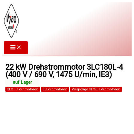
Zum
Inhalt
springen
22 kW Drehstrommotor 3LC180L-4
(400 V / 690 V, 1475 U/min, IE3)
3LC Elektromotoren
Elektromotoren
Vierpolige 3LC-Elektromotoren