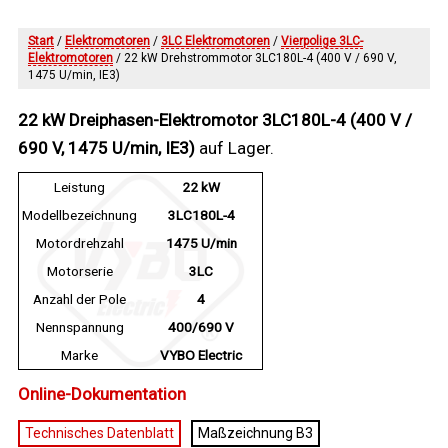
Start
/
Elektromotoren
/
3LC Elektromotoren
/
Vierpolige 3LC-
Elektromotoren
/ 22 kW Drehstrommotor 3LC180L-4 (400 V / 690 V,
1475 U/min, IE3)
22 kW Dreiphasen-Elektromotor 3LC180L-4 (400 V /
690 V, 1475 U/min, IE3)
auf Lager.
Leistung
22 kW
Modellbezeichnung
3LC180L-4
Motordrehzahl
1475 U/min
Motorserie
3LC
Anzahl der Pole
4
Nennspannung
400/690 V
Marke
VYBO Electric
Online-Dokumentation
Technisches Datenblatt
Maßzeichnung B3