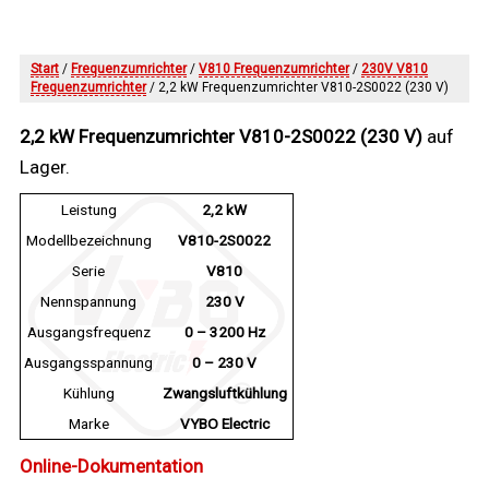
Start
/
Frequenzumrichter
/
V810 Frequenzumrichter
/
230V V810
Frequenzumrichter
/ 2,2 kW Frequenzumrichter V810-2S0022 (230 V)
2,2 kW Frequenzumrichter V810-2S0022 (230 V)
auf
Lager.
Leistung
2,2 kW
Modellbezeichnung
V810-2S0022
Serie
V810
Nennspannung
230 V
Ausgangsfrequenz
0 – 3200 Hz
Ausgangsspannung
0 – 230 V
Kühlung
Zwangsluftkühlung
Marke
VYBO Electric
Online-Dokumentation