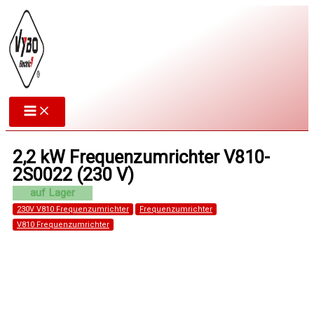
Zum
Inhalt
springen
2,2 kW Frequenzumrichter V810-
2S0022 (230 V)
230V V810 Frequenzumrichter
Frequenzumrichter
V810 Frequenzumrichter