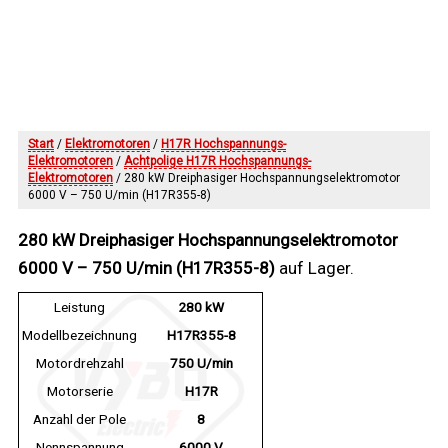
Start
/
Elektromotoren
/
H17R Hochspannungs-
Elektromotoren
/
Achtpolige H17R Hochspannungs-
Elektromotoren
/ 280 kW Dreiphasiger Hochspannungselektromotor
6000 V – 750 U/min (H17R355-8)
280 kW Dreiphasiger Hochspannungselektromotor
6000 V – 750 U/min (H17R355-8)
auf Lager.
Leistung
280 kW
Modellbezeichnung
H17R355-8
Motordrehzahl
750 U/min
Motorserie
H17R
Anzahl der Pole
8
Nennspannung
6000 V