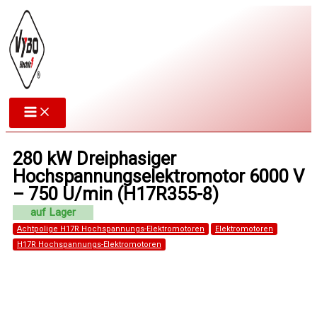
Zum
Inhalt
springen
280 kW Dreiphasiger
Hochspannungselektromotor 6000 V
– 750 U/min (H17R355-8)
Achtpolige H17R Hochspannungs-Elektromotoren
Elektromotoren
H17R Hochspannungs-Elektromotoren