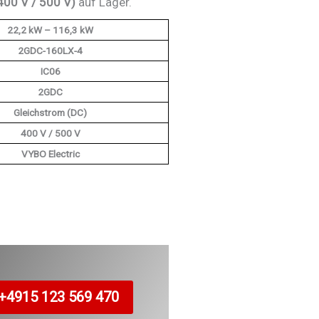
00 V / 500 V)
auf Lager.
22,2 kW – 116,3 kW
2GDC-160LX-4
IC06
2GDC
Gleichstrom (DC)
400 V / 500 V
VYBO Electric
+4915 123 569 470