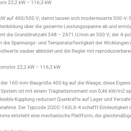
tors 22,2 kW – 116,3 kW
kW auf 400/500 V; damit lassen sich modernisierte 500-V
enbildung über die gesamte Leistungsspanne ab und ermögli
ent die Grunddrehzahl 548 – 2471 U/min an 500 V; der 4-po
ion die Spannungs- und Temperaturfestigkeit der Wicklungen i
Sollwerte sauber abbildet und die Regler mit reproduzierba
romotor 22,2 kW – 116,3 kW
in der 160-mm-Baugröße 400 kg auf die Waage; diese Eigens
e System ist mit einem Trägheitsmoment von 0,46 kW/m2 s
flexible Kupplung reduziert Querkräfte auf Lager und Verzah
riebnahme. Der Typcode 2GDC-160LX-4 schafft Eindeutigkeit
Summe entsteht eine mechanische Plattform, die gleichmäßi