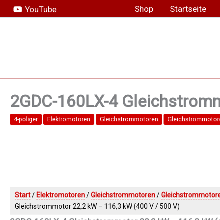
Zum
Shop
Startseite
YouTube
Inhalt
springen
2GDC-160LX-4 Gleichstrommo
4-poliger
Elektromotoren
Gleichstrommotoren
Gleichstrommoto
Start
/
Elektromotoren
/
Gleichstrommotoren
/
Gleichstrommotor
Gleichstrommotor 22,2 kW – 116,3 kW (400 V / 500 V)