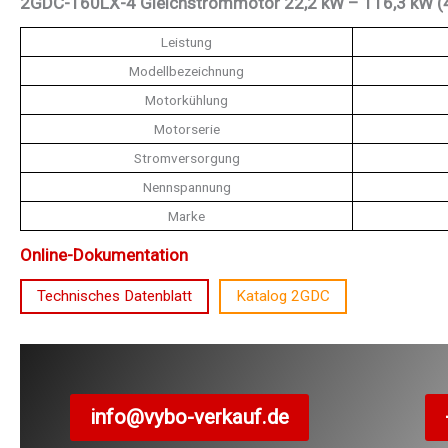
2GDC-160LX-4 Gleichstrommotor 22,2 kW – 116,3 kW (4
Leistung
Modellbezeichnung
Motorkühlung
Motorserie
Stromversorgung
Nennspannung
Marke
Online-Dokumentation
Technisches Datenblatt
Katalog 2GDC
info@vybo-verkauf.de