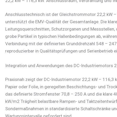
22,2 kW – 116,3 kW: Anschlussraum, Verdrahtung und I
Anschlusstechnisch ist der Gleichstrommotor 22,2 kW –
unterstützt die EMV-Qualität der Gesamtanlage. Die kla
Leitungsquerschnitten, Schutzorganen und Messstellen, o
grobe Partikel in typischen Hallenbedingungen ab, während
Verbindung mit der definierten Grunddrehzahl 548 – 247
reproduzierbar in Qualitätsprüfungen und Serienbetrieb 
Integration und Anwendungen des DC-Industriemotors 2
Praxisnah zeigt der DC-Industriemotor 22,2 kW – 116,3 k
Papier oder Folie, in geregelten Beschichtungs- und Tro
das definierte Stromfenster 70,8 – 250 A und die klare 
kW/m2 Trägheit belastbare Rampen- und Taktzeitentwürfe,
Sondermaßnahmen in standardisierte Schaltschränke und
Wartungsintervalle gefordert sind.