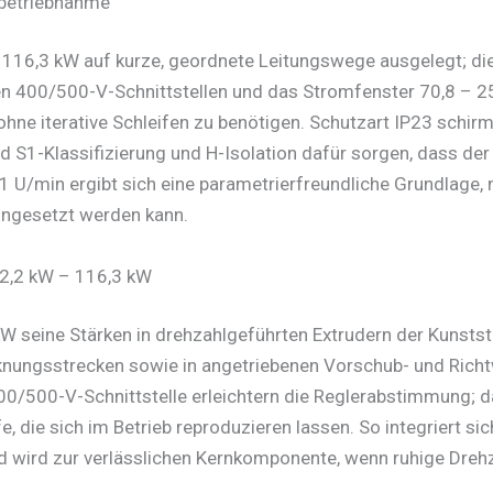
nbetriebnahme
 116,3 kW auf kurze, geordnete Leitungswege ausgelegt; d
ren 400/500-V-Schnittstellen und das Stromfenster 70,8 – 2
hne iterative Schleifen zu benötigen. Schutzart IP23 schir
 S1-Klassifizierung und H-Isolation dafür sorgen, dass der 
1 U/min ergibt sich eine parametrierfreundliche Grundlage,
eingesetzt werden kann.
2,2 kW – 116,3 kW
W seine Stärken in drehzahlgeführten Extrudern der Kunststo
cknungsstrecken sowie in angetriebenen Vorschub- und Richt
400/500-V-Schnittstelle erleichtern die Reglerabstimmung;
 die sich im Betrieb reproduzieren lassen. So integriert 
 wird zur verlässlichen Kernkomponente, wenn ruhige Drehz