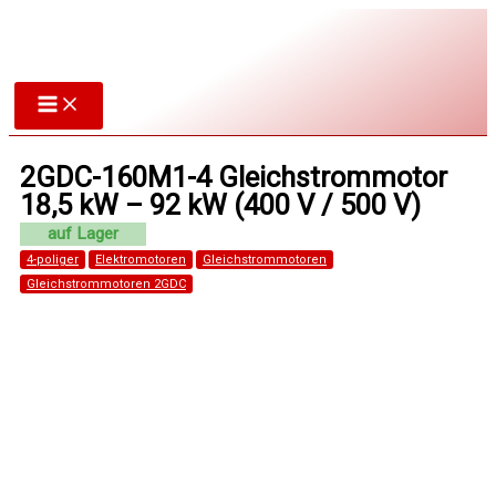
Zum
Inhalt
springen
2GDC-160M1-4 Gleichstrommotor
18,5 kW – 92 kW (400 V / 500 V)
4-poliger
Elektromotoren
Gleichstrommotoren
Gleichstrommotoren 2GDC