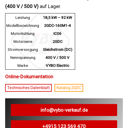
(400 V / 500 V)
auf Lager.
Leistung
18,5 kW – 92 kW
Modellbezeichnung
2GDC-160M1-4
Motorkühlung
IC06
Motorserie
2GDC
Stromversorgung
Gleichstrom (DC)
Nennspannung
400 V / 500 V
Marke
VYBO Electric
Online-Dokumentation
Technisches Datenblatt
Katalog 2GDC
info@vybo-verkauf.de
+4915 123 569 470