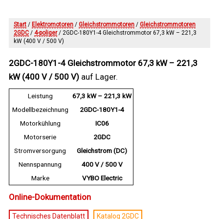
Start
/
Elektromotoren
/
Gleichstrommotoren
/
Gleichstrommotoren
2GDC
/
4-poliger
/ 2GDC-180Y1-4 Gleichstrommotor 67,3 kW – 221,3
kW (400 V / 500 V)
2GDC-180Y1-4 Gleichstrommotor 67,3 kW – 221,3
kW (400 V / 500 V)
auf Lager.
Leistung
67,3 kW – 221,3 kW
Modellbezeichnung
2GDC-180Y1-4
Motorkühlung
IC06
Motorserie
2GDC
Stromversorgung
Gleichstrom (DC)
Nennspannung
400 V / 500 V
Marke
VYBO Electric
Online-Dokumentation
Technisches Datenblatt
Katalog 2GDC