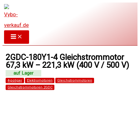
Zum
Inhalt
springen
2GDC-180Y1-4 Gleichstrommotor
67,3 kW – 221,3 kW (400 V / 500 V)
4-poliger
Elektromotoren
Gleichstrommotoren
Gleichstrommotoren 2GDC