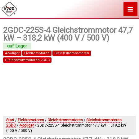
Zum
Inhalt
springen
2GDC-225S-4 Gleichstrommotor 47,7
kW – 318,2 kW (400 V / 500 V)
4-poliger
Elektromotoren
Gleichstrommotoren
Gleichstrommotoren 2GDC
Start
/
Elektromotoren
/
Gleichstrommotoren
/
Gleichstrommotoren
2GDC
/
4-poliger
/ 2GDC-225S-4 Gleichstrommotor 47,7 kW – 318,2 kW
(400 V / 500 V)