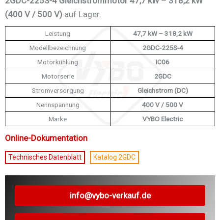
2GDC-225S-4 Gleichstrommotor 47,7 kW – 318,2 kW
(400 V / 500 V)
auf Lager.
Leistung
47,7 kW – 318,2 kW
Modellbezeichnung
2GDC-225S-4
Motorkühlung
IC06
Motorserie
2GDC
Stromversorgung
Gleichstrom (DC)
Nennspannung
400 V / 500 V
Marke
VYBO Electric
Online-Dokumentation
Technisches Datenblatt
Katalog 2GDC
info@vybo-verkauf.de