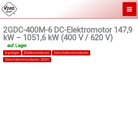
Zum
Inhalt
springen
2GDC-400M-6 DC-Elektromotor 147,9
kW – 1051,6 kW (400 V / 620 V)
6-poliger
Elektromotoren
Gleichstrommotoren
Gleichstrommotoren 2GDC