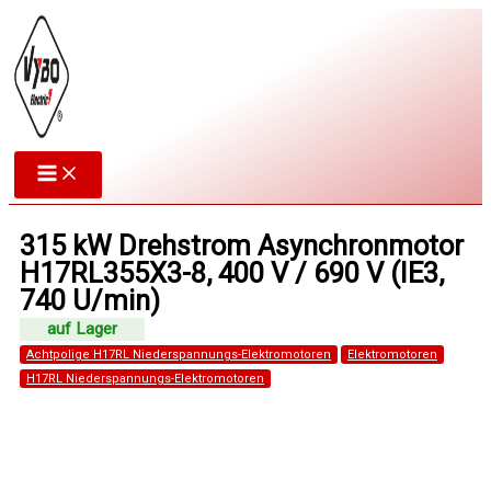
Zum
Inhalt
springen
315 kW Drehstrom Asynchronmotor
H17RL355X3-8, 400 V / 690 V (IE3,
740 U/min)
Achtpolige H17RL Niederspannungs-Elektromotoren
Elektromotoren
H17RL Niederspannungs-Elektromotoren