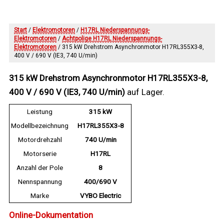
Start
/
Elektromotoren
/
H17RL Niederspannungs-
Elektromotoren
/
Achtpolige H17RL Niederspannungs-
Elektromotoren
/ 315 kW Drehstrom Asynchronmotor H17RL355X3-8,
400 V / 690 V (IE3, 740 U/min)
315 kW Drehstrom Asynchronmotor H17RL355X3-8,
400 V / 690 V (IE3, 740 U/min)
auf Lager.
Leistung
315 kW
Modellbezeichnung
H17RL355X3-8
Motordrehzahl
740 U/min
Motorserie
H17RL
Anzahl der Pole
8
Nennspannung
400/690 V
Marke
VYBO Electric
Online-Dokumentation