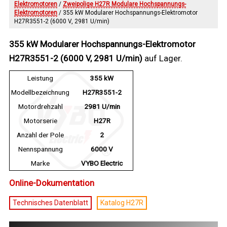
Elektromotoren
/
Zweipolige H27R Modulare Hochspannungs-
Elektromotoren
/ 355 kW Modularer Hochspannungs-Elektromotor
H27R3551-2 (6000 V, 2981 U/min)
355 kW Modularer Hochspannungs-Elektromotor
H27R3551-2 (6000 V, 2981 U/min)
auf Lager.
Leistung
355 kW
Modellbezeichnung
H27R3551-2
Motordrehzahl
2981 U/min
Motorserie
H27R
Anzahl der Pole
2
Nennspannung
6000 V
Marke
VYBO Electric
Online-Dokumentation
Technisches Datenblatt
Katalog H27R