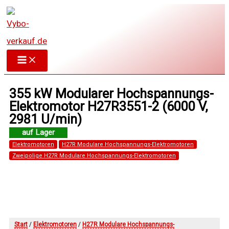
Zum
Inhalt
springen
355 kW Modularer Hochspannungs-
Elektromotor H27R3551-2 (6000 V,
2981 U/min)
Elektromotoren
H27R Modulare Hochspannungs-Elektromotoren
Zweipolige H27R Modulare Hochspannungs-Elektromotoren
Start
/
Elektromotoren
/
H27R Modulare Hochspannungs-