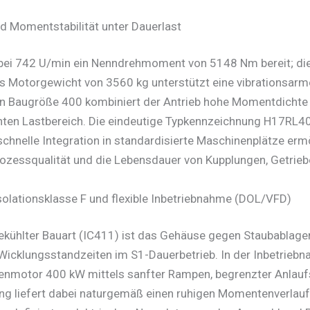
 Momentstabilität unter Dauerlast
bei 742 U/min ein Nenndrehmoment von 5148 Nm bereit; di
 Das Motorgewicht von 3560 kg unterstützt eine vibrationsa
Baugröße 400 kombiniert der Antrieb hohe Momentdichte mit
anten Lastbereich. Die eindeutige Typkennzeichnung H17RL4
chnelle Integration in standardisierte Maschinenplätze ermög
rozessqualität und die Lebensdauer von Kupplungen, Getrieb
olationsklasse F und flexible Inbetriebnahme (DOL/VFD)
gekühlter Bauart (IC411) ist das Gehäuse gegen Staubabla
e Wicklungsstandzeiten im S1-Dauerbetrieb. In der Inbetrie
asenmotor 400 kW mittels sanfter Rampen, begrenzter Anlau
gung liefert dabei naturgemäß einen ruhigen Momentenverlau