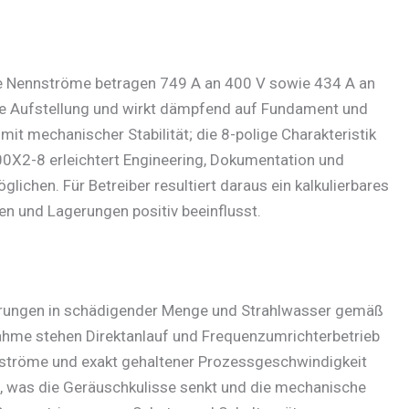
e Nennströme betragen 749 A an 400 V sowie 434 A an
rme Aufstellung und wirkt dämpfend auf Fundament und
 mechanischer Stabilität; die 8-polige Charakteristik
00X2-8 erleichtert Engineering, Dokumentation und
lichen. Für Betreiber resultiert daraus ein kalkulierbares
en und Lagerungen positiv beeinflusst.
gerungen in schädigender Menge und Strahlwasser gemäß
bnahme stehen Direktanlauf und Frequenzumrichterbetrieb
fströme und exakt gehaltener Prozessgeschwindigkeit
f, was die Geräuschkulisse senkt und die mechanische