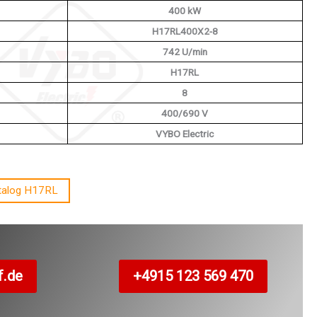
400 kW
H17RL400X2-8
742 U/min
H17RL
8
400/690 V
VYBO Electric
talog H17RL
f.de
+4915 123 569 470