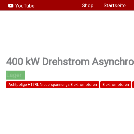
Zum
Shop
Startseite
YouTube
Inhalt
springen
400 kW Drehstrom Asynchron
Achtpolige H17RL Niederspannungs-Elektromotoren
Elektromotoren