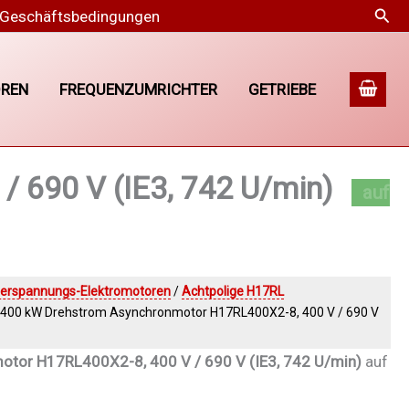
Suc
 Geschäftsbedingungen
REN
FREQUENZUMRICHTER
GETRIEBE
 690 V (IE3, 742 U/min)
erspannungs-Elektromotoren
/
Achtpolige H17RL
 400 kW Drehstrom Asynchronmotor H17RL400X2-8, 400 V / 690 V
tor H17RL400X2-8, 400 V / 690 V (IE3, 742 U/min)
auf