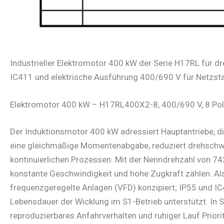
Industrieller Elektromotor 400 kW der Serie H17RL für d
IC411 und elektrische Ausführung 400/690 V für Netzst
Elektromotor 400 kW – H17RL400X2-8, 400/690 V, 8 Pole
Der Induktionsmotor 400 kW adressiert Hauptantriebe, d
eine gleichmäßige Momentenabgabe, reduziert drehschwin
kontinuierlichen Prozessen. Mit der Nenn­drehzahl von 
konstante Geschwindigkeit und hohe Zugkraft zählen. Als
frequenzgeregelte Anlagen (VFD) konzipiert; IP55 und IC
Lebensdauer der Wicklung im S1-Betrieb unterstützt. In
reproduzierbares Anfahrverhalten und ruhiger Lauf Priori