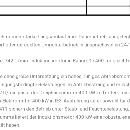
rehmomentstarke Langsamläufer im Dauerbetrieb; ausgelegt a
art oder geregelten Umrichterbetrieb in anspruchsvollen 2
, 742 U/min: Induktionsmotor in Baugröße 400 für gleichf
ie ohne große Untersetzung ein hohes, ruhiges Abtriebsmome
gungsbedingte Belastungen im Antriebsstrang und erleichter
742 U/min passt der Dreiphasenmotor 400 kW zu förder-, mis
 Elektromotor 400 kW in IE3-Ausführung ist er sowohl für de
411 sichern den Betrieb unter Staub- und Feuchtebelastung,
 Summe liefert der Induktionsmotor 400 kW eine robuste, en
tät haben.