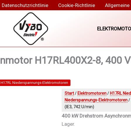
Datenschutzrichtlinie
Cookie-Richtlinie
Allgemeine
ELEKTROMOTO
motor H17RL400X2-8, 400 V /
H17RL Niederspannungs-Elektromotoren
Start
/
Elektromotoren
/
H17RL Nied
Niederspannungs-Elektromotoren
/
(IE3, 742 U/min)
400 kW Drehstrom Asynchronmo
Lager.