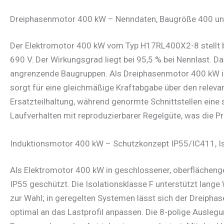
Dreiphasenmotor 400 kW – Nenndaten, Baugröße 400 und
Der Elektromotor 400 kW vom Typ H17RL400X2-8 stellt 
690 V. Der Wirkungsgrad liegt bei 95,5 % bei Nennlast.
angrenzende Baugruppen. Als Dreiphasenmotor 400 kW in 
sorgt für eine gleichmäßige Kraftabgabe über den relev
Ersatzteilhaltung, während genormte Schnittstellen eine s
Laufverhalten mit reproduzierbarer Regelgüte, was die P
Induktionsmotor 400 kW – Schutzkonzept IP55/IC411, Is
Als Elektromotor 400 kW in geschlossener, oberflächen
IP55 geschützt. Die Isolationsklasse F unterstützt lang
zur Wahl; in geregelten Systemen lässt sich der Dreiph
optimal an das Lastprofil anpassen. Die 8-polige Ausle