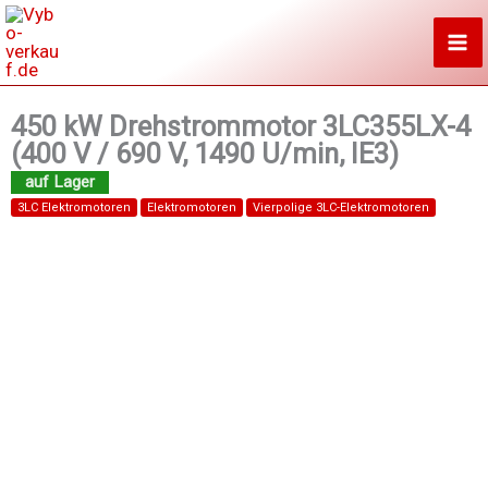
Zum
Inhalt
springen
450 kW Drehstrommotor 3LC355LX-4
(400 V / 690 V, 1490 U/min, IE3)
3LC Elektromotoren
Elektromotoren
Vierpolige 3LC-Elektromotoren