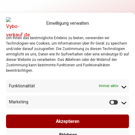
Elektromotoren
Einwilligung verwalten
Frequenzumrichter
Getriebe
Um Ihnen das bestmögliche Erlebnis zu bieten, verwenden wir
Shop
Technologien wie Cookies, um Informationen über Ihr Gerät zu speichern
Warenkorb
und/oder darauf zuzugreifen. Die Zustimmung zu diesen Technologien
ermöglicht es uns, Daten wie Ihr Surfverhalten oder eine eindeutige ID auf
Allgemeine Geschäftsbedingungen
dieser Website zu verarbeiten. Das Ablehnen oder der Widerruf der
Zustimmung kann bestimmte Funktionen und Funktionalitäten
Datenschutzrichtlinie
beeinträchtigen.
Cookie-Richtlinie
Funktionalität
Immer aktiv
Marketing
Marketi
Copyright © 2026 Vybo-verkauf.de
Akzeptieren
Ablehnen