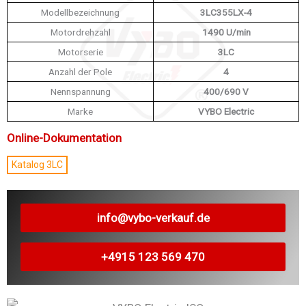
Modellbezeichnung
3LC355LX-4
Motordrehzahl
1490 U/min
Motorserie
3LC
Anzahl der Pole
4
Nennspannung
400/690 V
Marke
VYBO Electric
Online-Dokumentation
Katalog 3LC
info@vybo-verkauf.de
+4915 123 569 470