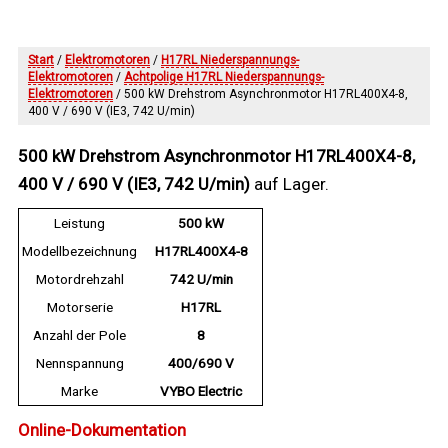
Start
/
Elektromotoren
/
H17RL Niederspannungs-
Elektromotoren
/
Achtpolige H17RL Niederspannungs-
Elektromotoren
/ 500 kW Drehstrom Asynchronmotor H17RL400X4-8,
400 V / 690 V (IE3, 742 U/min)
500 kW Drehstrom Asynchronmotor H17RL400X4-8,
400 V / 690 V (IE3, 742 U/min)
auf Lager.
Leistung
500 kW
Modellbezeichnung
H17RL400X4-8
Motordrehzahl
742 U/min
Motorserie
H17RL
Anzahl der Pole
8
Nennspannung
400/690 V
Marke
VYBO Electric
Online-Dokumentation