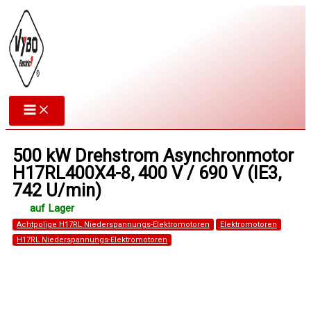
Zum
Inhalt
springen
500 kW Drehstrom Asynchronmotor
H17RL400X4-8, 400 V / 690 V (IE3,
742 U/min)
Achtpolige H17RL Niederspannungs-Elektromotoren
Elektromotoren
H17RL Niederspannungs-Elektromotoren