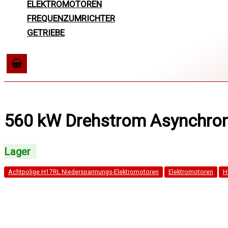
ELEKTROMOTOREN
FREQUENZUMRICHTER
GETRIEBE
560 kW Drehstrom Asynchron
Achtpolige H17RL Niederspannungs-Elektromotoren
Elektromotoren
H