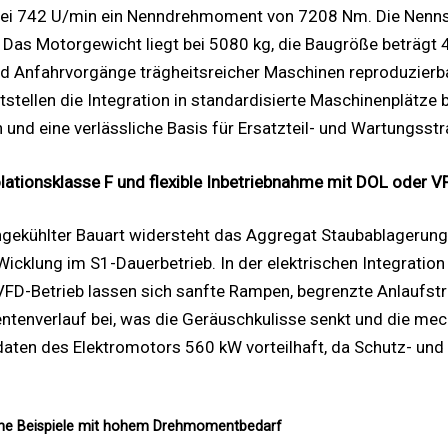
bei 742 U/min ein Nenndrehmoment von 7208 Nm. Die Nenns
st. Das Motorgewicht liegt bei 5080 kg, die Baugröße beträ
 Anfahrvorgänge trägheitsreicher Maschinen reproduzierbar 
ellen die Integration in standardisierte Maschinenplätze b
und eine verlässliche Basis für Ersatzteil- und Wartungsstr
ationsklasse F und flexible Inbetriebnahme mit DOL oder V
ngekühlter Bauart widersteht das Aggregat Staubablagerung
 Wicklung im S1-Dauerbetrieb. In der elektrischen Integrat
 VFD-Betrieb lassen sich sanfte Rampen, begrenzte Anlaufs
entenverlauf bei, was die Geräuschkulisse senkt und die mec
daten des Elektromotors 560 kW vorteilhaft, da Schutz- und
sche Beispiele mit hohem Drehmomentbedarf