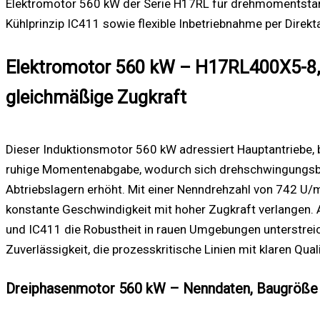
Elektromotor 560 kW der Serie H17RL für drehmomentstarke
Kühlprinzip IC411 sowie flexible Inbetriebnahme per Direk
Elektromotor 560 kW – H17RL400X5-8, 4
gleichmäßige Zugkraft
Dieser Induktionsmotor 560 kW adressiert Hauptantriebe, b
ruhige Momentenabgabe, wodurch sich drehschwingungsbed
Abtriebslagern erhöht. Mit einer Nenn­drehzahl von 742 U/
konstante Geschwindigkeit mit hoher Zugkraft verlangen. 
und IC411 die Robustheit in rauen Umgebungen unterstreic
Zuverlässigkeit, die prozesskritische Linien mit klaren Quali
Dreiphasenmotor 560 kW – Nenndaten, Baugröße 