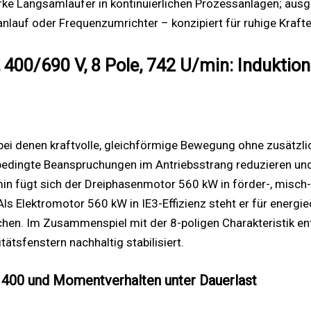
 Langsamläufer in kontinuierlichen Prozessanlagen; ausgele
tanlauf oder Frequenzumrichter – konzipiert für ruhige Kra
00/690 V, 8 Pole, 742 U/min: Induktio
ei denen kraftvolle, gleichförmige Bewegung ohne zusätzlic
ingte Beanspruchungen im Antriebsstrang reduzieren und 
min fügt sich der Dreiphasenmotor 560 kW in förder-, misch-
Als Elektromotor 560 kW in IE3-Effizienz steht er für ener
hen. Im Zusammenspiel mit der 8-poligen Charakteristik en
tätsfenstern nachhaltig stabilisiert.
400 und Momentverhalten unter Dauerlast