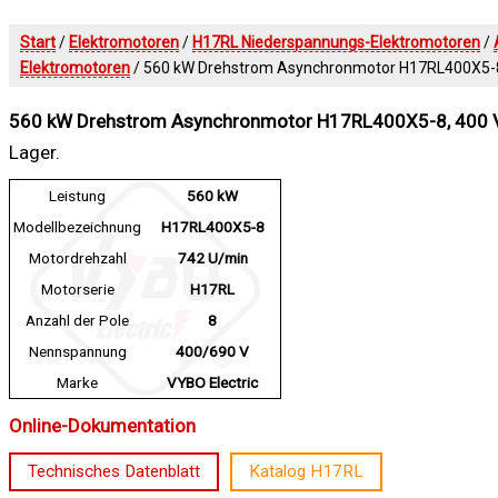
Start
/
Elektromotoren
/
H17RL Niederspannungs-Elektromotoren
/
Elektromotoren
/ 560 kW Drehstrom Asynchronmotor H17RL400X5-8, 
560 kW Drehstrom Asynchronmotor H17RL400X5-8, 400 V 
Lager.
Leistung
560 kW
Modellbezeichnung
H17RL400X5-8
Motordrehzahl
742 U/min
Motorserie
H17RL
Anzahl der Pole
8
Nennspannung
400/690 V
Marke
VYBO Electric
Online-Dokumentation
Technisches Datenblatt
Katalog H17RL