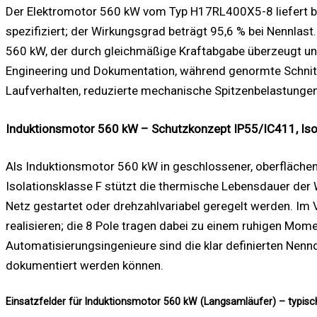
Der Elektromotor 560 kW vom Typ H17RL400X5-8 liefert 
spezifiziert; der Wirkungsgrad beträgt 95,6 % bei Nennla
560 kW, der durch gleichmäßige Kraftabgabe überzeugt und
Engineering und Dokumentation, während genormte Schnittst
Laufverhalten, reduzierte mechanische Spitzenbelastungen 
Induktionsmotor 560 kW – Schutzkonzept IP55/IC411, Isol
Als Induktionsmotor 560 kW in geschlossener, oberfläche
Isolationsklasse F stützt die thermische Lebensdauer der
Netz gestartet oder drehzahlvariabel geregelt werden. Im
realisieren; die 8 Pole tragen dabei zu einem ruhigen Mom
Automatisierungsingenieure sind die klar definierten Nenn
dokumentiert werden können.
Einsatzfelder für Induktionsmotor 560 kW (Langsamläufer) – typi