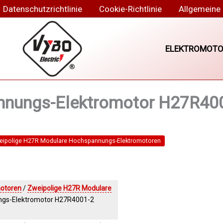
Datenschutzrichtlinie
Cookie-Richtlinie
Allgemeine
ELEKTROMOTO
nungs-Elektromotor H27R400
eipolige H27R Modulare Hochspannungs-Elektromotoren
otoren
/
Zweipolige H27R Modulare
ngs-Elektromotor H27R4001-2