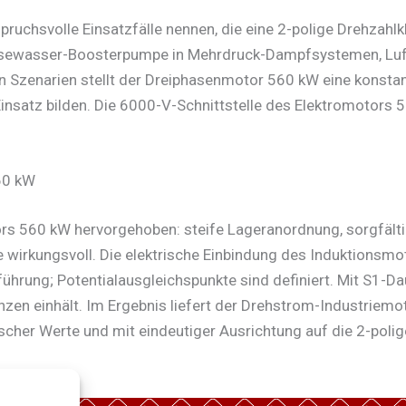
pruchsvolle Einsatzfälle nennen, die eine 2-polige Drehzah
eisewasser-Boosterpumpe in Mehrdruck-Dampfsystemen, Luf
 Szenarien stellt der Dreiphasenmotor 560 kW eine konsta
Einsatz bilden. Die 6000-V-Schnittstelle des Elektromotors
60 kW
ors 560 kW hervorgehoben: steife Lageranordnung, sorgfält
e wirkungsvoll. Die elektrische Einbindung des Induktions
rung; Potentialausgleichspunkte sind definiert. Mit S1-Dau
en einhält. Im Ergebnis liefert der Drehstrom-Industriemo
er Werte und mit eindeutiger Ausrichtung auf die 2-polig