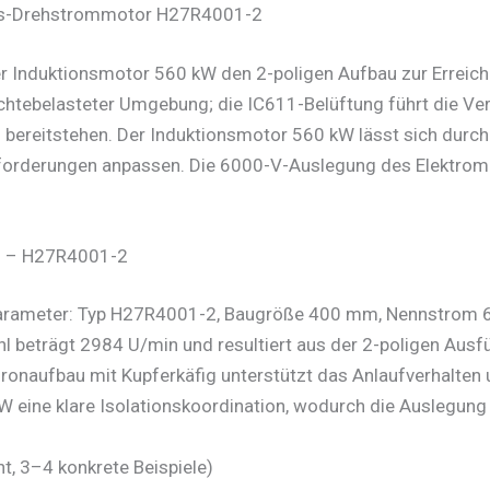
ngs-Drehstrommotor H27R4001-2
der Induktionsmotor 560 kW den 2-poligen Aufbau zur Erreic
euchtebelasteter Umgebung; die IC611-Belüftung führt die 
 bereitstehen. Der Induktionsmotor 560 kW lässt sich durch
Anforderungen anpassen. Die 6000-V-Auslegung des Elektromo
ng – H27R4001-2
 Parameter: Typ H27R4001-2, Baugröße 400 mm, Nennstrom 62
eträgt 2984 U/min und resultiert aus der 2-poligen Ausfü
hronaufbau mit Kupferkäfig unterstützt das Anlaufverhalten
W eine klare Isolationskoordination, wodurch die Auslegung 
 3–4 konkrete Beispiele)