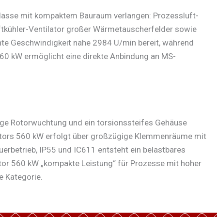
lklasse mit kompaktem Bauraum verlangen: Prozessluft-
tkühler-Ventilator großer Wärmetauscherfelder sowie
nte Geschwindigkeit nahe 2984 U/min bereit, während
 560 kW ermöglicht eine direkte Anbindung an MS-
ige Rotorwuchtung und ein torsionssteifes Gehäuse
motors 560 kW erfolgt über großzügige Klemmenräume mit
erbetrieb, IP55 und IC611 entsteht ein belastbares
tor 560 kW „kompakte Leistung“ für Prozesse mit hoher
e Kategorie.