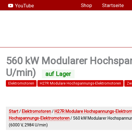
Zum
Shop
Startseite
YouTube
Inhalt
springen
560 kW Modularer Hochspan
U/min)
Elektromotoren
H27R Modulare Hochspannungs-Elektromotoren
Zw
Start
/
Elektromotoren
/
H27R Modulare Hochspannungs-Elektrom
Hochspannungs-Elektromotoren
/ 560 kW Modularer Hochspannu
(6000 V, 2984 U/min)