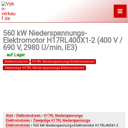
Zum
Inhalt
springen
560 kW Niederspannungs-
Elektromotor H17RL400X1-2 (400 V /
690 V, 2980 U/min, IE3)
Elektromotoren
H17RL Niederspannungs-Elektromotoren
Zweipolige H17RL Niederspannungs-Elektromotoren
Start
/
Elektromotoren
/
H17RL Niederspannungs-
Elektromotoren
/
Zweipolige H17RL Niederspannungs-
Elektromotoren
/ 560 kW Niederspannungs-Elektromotor H17RL400X1-2