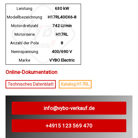
Leistung
630 kW
Modellbezeichnung
H17RL400X6-8
Motordrehzahl
742 U/min
Motorserie
H17RL
Anzahl der Pole
8
Nennspannung
400/690 V
Marke
VYBO Electric
Online-Dokumentation
Technisches Datenblatt
Katalog H17RL
info@vybo-verkauf.de
+4915 123 569 470