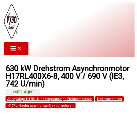
Zum
Inhalt
springen
630 kW Drehstrom Asynchronmotor
H17RL400X6-8, 400 V / 690 V (IE3,
742 U/min)
Achtpolige H17RL Niederspannungs-Elektromotoren
Elektromotoren
H17RL Niederspannungs-Elektromotoren