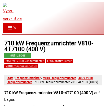
Zum
Inhalt
springen
710 kW Frequenzumrichter V810-
4T7100 (400 V)
400V V810 Frequenzumrichter
Frequenzumrichter
V810 Frequenzumrichter
Start
/
Frequenzumrichter
/
V810 Frequenzumrichter
/
400V V810
Frequenzumrichter
/ 710 kW Frequenzumrichter V810-4T7100 (400 V)
710 kW Frequenzumrichter V810-4T7100 (400 V)
auf
Lager.