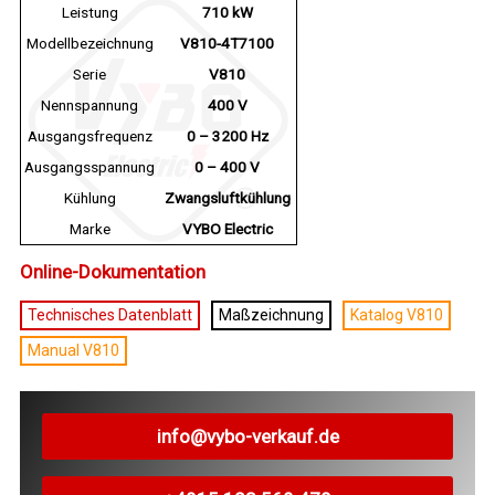
Leistung
710 kW
Modellbezeichnung
V810-4T7100
Serie
V810
Nennspannung
400 V
Ausgangsfrequenz
0 – 3200 Hz
Ausgangsspannung
0 – 400 V
Kühlung
Zwangsluftkühlung
Marke
VYBO Electric
Online-Dokumentation
Technisches Datenblatt
Maßzeichnung
Katalog V810
Manual V810
info@vybo-verkauf.de