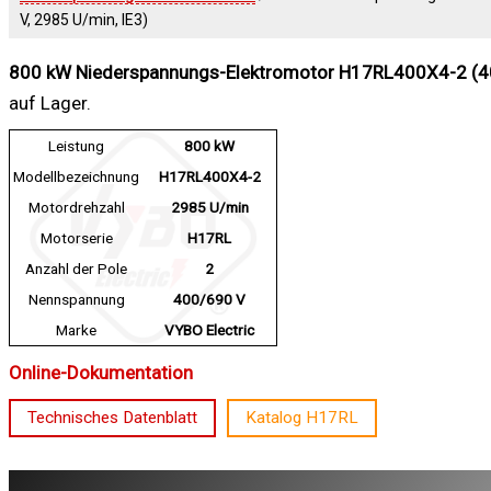
V, 2985 U/min, IE3)
800 kW Niederspannungs-Elektromotor H17RL400X4-2 (400
auf Lager.
Leistung
800 kW
Modellbezeichnung
H17RL400X4-2
Motordrehzahl
2985 U/min
Motorserie
H17RL
Anzahl der Pole
2
Nennspannung
400/690 V
Marke
VYBO Electric
Online-Dokumentation
Technisches Datenblatt
Katalog H17RL