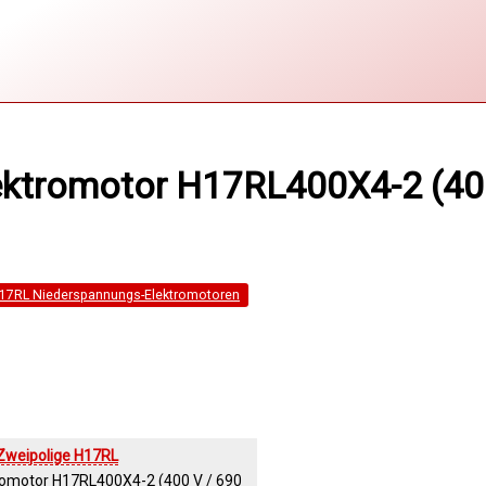
ktromotor H17RL400X4-2 (400 
H17RL Niederspannungs-Elektromotoren
Zweipolige H17RL
romotor H17RL400X4-2 (400 V / 690