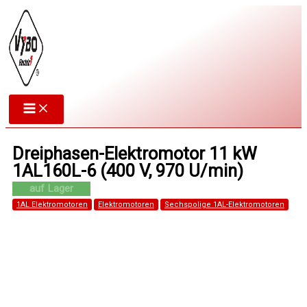
Zum
Inhalt
springen
Dreiphasen-Elektromotor 11 kW
1AL160L-6 (400 V, 970 U/min)
1AL Elektromotoren
Elektromotoren
Sechspolige 1AL-Elektromotoren