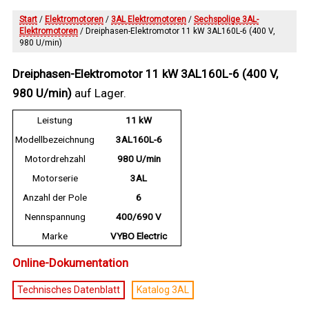
Start
/
Elektromotoren
/
3AL Elektromotoren
/
Sechspolige 3AL-
Elektromotoren
/ Dreiphasen-Elektromotor 11 kW 3AL160L-6 (400 V,
980 U/min)
Dreiphasen-Elektromotor 11 kW 3AL160L-6 (400 V,
980 U/min)
auf Lager.
Leistung
11 kW
Modellbezeichnung
3AL160L-6
Motordrehzahl
980 U/min
Motorserie
3AL
Anzahl der Pole
6
Nennspannung
400/690 V
Marke
VYBO Electric
Online-Dokumentation
Technisches Datenblatt
Katalog 3AL