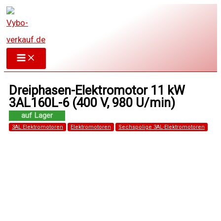
Zum
Inhalt
springen
Dreiphasen-Elektromotor 11 kW
3AL160L-6 (400 V, 980 U/min)
3AL Elektromotoren
Elektromotoren
Sechspolige 3AL-Elektromotoren