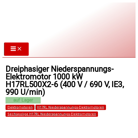
Zum
Inhalt
springen
Dreiphasiger Niederspannungs-
Elektromotor 1000 kW
H17RL500X2-6 (400 V / 690 V, IE3,
990 U/min)
Elektromotoren
H17RL Niederspannungs-Elektromotoren
Sechspolige H17RL Niederspannungs-Elektromotoren