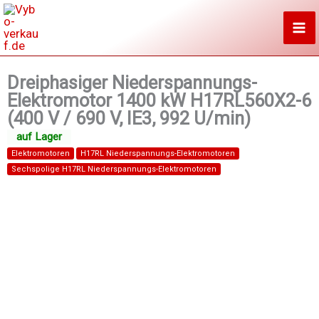
Zum
Inhalt
springen
Dreiphasiger Niederspannungs-
Elektromotor 1400 kW H17RL560X2-6
(400 V / 690 V, IE3, 992 U/min)
Elektromotoren
H17RL Niederspannungs-Elektromotoren
Sechspolige H17RL Niederspannungs-Elektromotoren