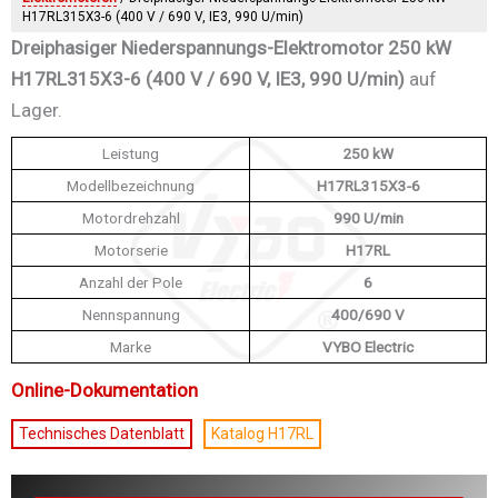
H17RL315X3-6 (400 V / 690 V, IE3, 990 U/min)
Dreiphasiger Niederspannungs-Elektromotor 250 kW
H17RL315X3-6 (400 V / 690 V, IE3, 990 U/min)
auf
Lager.
Leistung
250 kW
Modellbezeichnung
H17RL315X3-6
Motordrehzahl
990 U/min
Motorserie
H17RL
Anzahl der Pole
6
Nennspannung
400/690 V
Marke
VYBO Electric
Online-Dokumentation
Technisches Datenblatt
Katalog H17RL