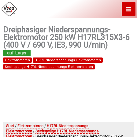
Zum
Inhalt
springen
Dreiphasiger Niederspannungs-
Elektromotor 250 kW H17RL315X3-6
(400 V / 690 V, IE3, 990 U/min)
Elektromotoren
H17RL Niederspannungs-Elektromotoren
Sechspolige H17RL Niederspannungs-Elektromotoren
Start
/
Elektromotoren
/
H17RL Niederspannungs-
Elektromotoren
/
Sechspolige H17RL Niederspannungs-
Elektromotoren
/ Dreiphasiger Niederspannungs-Elektromotor 250 kW