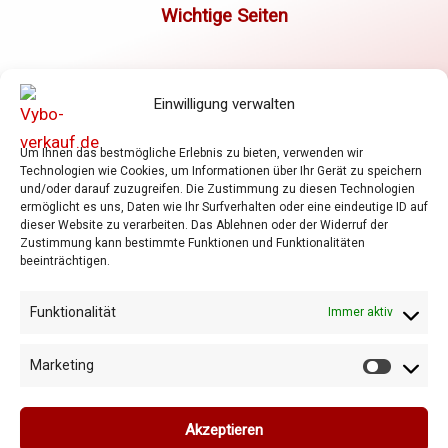
Elektromotoren
Einwilligung verwalten
Frequenzumrichter
Getriebe
Um Ihnen das bestmögliche Erlebnis zu bieten, verwenden wir
Shop
Technologien wie Cookies, um Informationen über Ihr Gerät zu speichern
Warenkorb
und/oder darauf zuzugreifen. Die Zustimmung zu diesen Technologien
ermöglicht es uns, Daten wie Ihr Surfverhalten oder eine eindeutige ID auf
Allgemeine Geschäftsbedingungen
dieser Website zu verarbeiten. Das Ablehnen oder der Widerruf der
Zustimmung kann bestimmte Funktionen und Funktionalitäten
Datenschutzrichtlinie
beeinträchtigen.
Cookie-Richtlinie
Funktionalität
Immer aktiv
Marketing
Marketi
Copyright © 2026 Vybo-verkauf.de
Akzeptieren