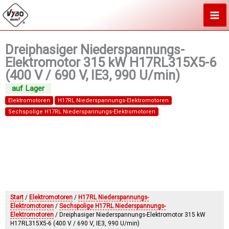
Zum
Inhalt
springen
Dreiphasiger Niederspannungs-
Elektromotor 315 kW H17RL315X5-6
(400 V / 690 V, IE3, 990 U/min)
Elektromotoren
H17RL Niederspannungs-Elektromotoren
Sechspolige H17RL Niederspannungs-Elektromotoren
Start
/
Elektromotoren
/
H17RL Niederspannungs-
Elektromotoren
/
Sechspolige H17RL Niederspannungs-
Elektromotoren
/ Dreiphasiger Niederspannungs-Elektromotor 315 kW
H17RL315X5-6 (400 V / 690 V, IE3, 990 U/min)