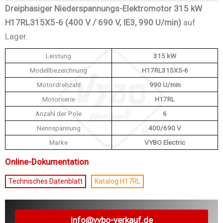
Dreiphasiger Niederspannungs-Elektromotor 315 kW
H17RL315X5-6 (400 V / 690 V, IE3, 990 U/min)
auf
Lager.
Leistung
315 kW
Modellbezeichnung
H17RL315X5-6
Motordrehzahl
990 U/min
Motorserie
H17RL
Anzahl der Pole
6
Nennspannung
400/690 V
Marke
VYBO Electric
Online-Dokumentation
Technisches Datenblatt
Katalog H17RL
info@vybo-verkauf.de