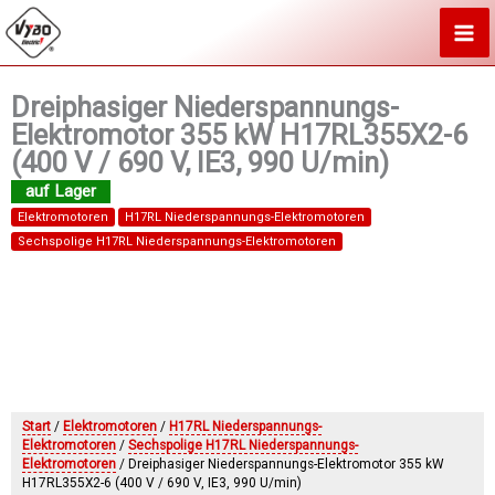
Zum
Inhalt
springen
Dreiphasiger Niederspannungs-
Elektromotor 355 kW H17RL355X2-6
(400 V / 690 V, IE3, 990 U/min)
Elektromotoren
H17RL Niederspannungs-Elektromotoren
Sechspolige H17RL Niederspannungs-Elektromotoren
Start
/
Elektromotoren
/
H17RL Niederspannungs-
Elektromotoren
/
Sechspolige H17RL Niederspannungs-
Elektromotoren
/ Dreiphasiger Niederspannungs-Elektromotor 355 kW
H17RL355X2-6 (400 V / 690 V, IE3, 990 U/min)