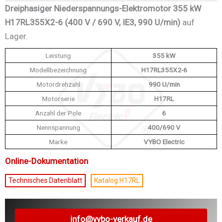
Dreiphasiger Niederspannungs-Elektromotor 355 kW
H17RL355X2-6 (400 V / 690 V, IE3, 990 U/min)
auf
Lager.
Leistung
355 kW
Modellbezeichnung
H17RL355X2-6
Motordrehzahl
990 U/min
Motorserie
H17RL
Anzahl der Pole
6
Nennspannung
400/690 V
Marke
VYBO Electric
Online-Dokumentation
Technisches Datenblatt
Katalog H17RL
info@vybo-verkauf.de