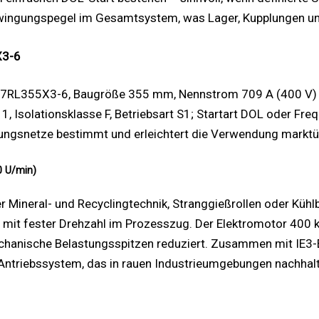
Schwingungspegel im Gesamtsystem, was Lager, Kupplungen 
X3-6
17RL355X3-6, Baugröße 355 mm, Nennstrom 709 A (400 V)
11, Isolationsklasse F, Betriebsart S1; Startart DOL oder F
nungsnetze bestimmt und erleichtert die Verwendung marktü
0 U/min)
r Mineral- und Recyclingtechnik, Stranggießrollen oder Kühlb
 mit fester Drehzahl im Prozesszug. Der Elektromotor 400 kW
chanische Belastungsspitzen reduziert. Zusammen mit IE3-E
es Antriebssystem, das in rauen Industrieumgebungen nachhal