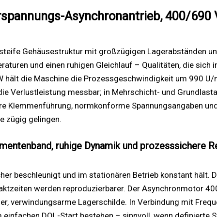
erspannungs-Asynchronantrieb, 400/690 
steife Gehäusestruktur mit großzügigen Lagerabständen und
aturen und einen ruhigen Gleichlauf – Qualitäten, die sich i
hält die Maschine die Prozessgeschwindigkeit um 990 U/min
 die Verlustleistung messbar; in Mehrschicht- und Grundla
 klare Klemmenführung, normkonforme Spannungsangaben und 
e zügig gelingen.
omentenband, ruhige Dynamik und prozesssichere R
her beschleunigt und im stationären Betrieb konstant hält. D
aktzeiten werden reproduzierbarer. Der Asynchronmotor 400
, verwindungsarme Lagerschilde. In Verbindung mit Frequen
zum einfachen DOL-Start bestehen – sinnvoll, wenn definiert