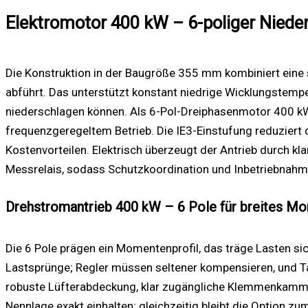
Elektromotor 400 kW – 6-poliger Nied
Die Konstruktion in der Baugröße 355 mm kombiniert eine 
abführt. Das unterstützt konstant niedrige Wicklungstemper
niederschlagen können. Als 6-Pol-Dreiphasenmotor 400 kW 
frequenzgeregeltem Betrieb. Die IE3-Einstufung reduziert
Kostenvorteilen. Elektrisch überzeugt der Antrieb durch
Messrelais, sodass Schutzkoordination und Inbetriebnahm
Drehstromantrieb 400 kW – 6 Pole für breites M
Die 6 Pole prägen ein Momentenprofil, das träge Lasten sic
Lastsprünge; Regler müssen seltener kompensieren, und T
robuste Lüfterabdeckung, klar zugängliche Klemmenkammer
Nennlage exakt einhalten; gleichzeitig bleibt die Option 