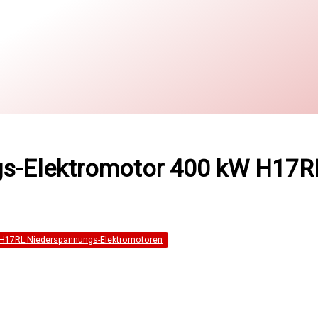
s-Elektromotor 400 kW H17RL3
 H17RL Niederspannungs-Elektromotoren