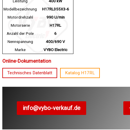
Leistung
400 kW
Modellbezeichnung
H17RL355X3-6
Motordrehzahl
990 U/min
Motorserie
H17RL
Anzahl der Pole
6
Nennspannung
400/690 V
Marke
VYBO Electric
Online-Dokumentation
Technisches Datenblatt
Katalog H17RL
info@vybo-verkauf.de