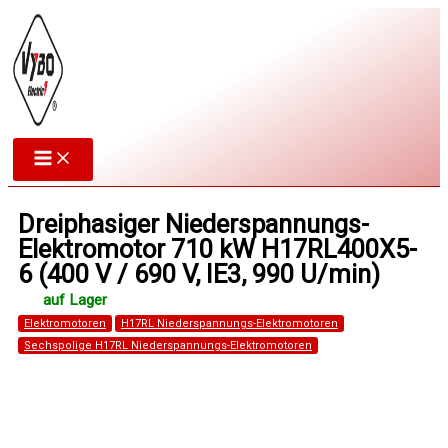
Zum
Inhalt
springen
Dreiphasiger Niederspannungs-
Elektromotor 710 kW H17RL400X5-
6 (400 V / 690 V, IE3, 990 U/min)
Elektromotoren
H17RL Niederspannungs-Elektromotoren
Sechspolige H17RL Niederspannungs-Elektromotoren