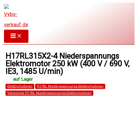
Zum
Inhalt
springen
H17RL315X2-4 Niederspannungs
Elektromotor 250 kW (400 V / 690 V,
IE3, 1485 U/min)
Elektromotoren
H17RL Niederspannungs-Elektromotoren
Vierpolige H17RL Niederspannungs-Elektromotoren