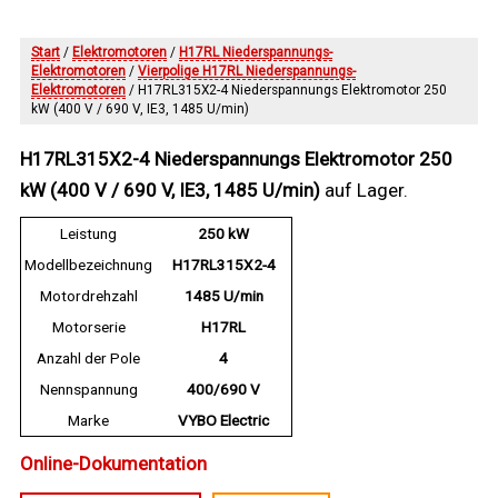
Start
/
Elektromotoren
/
H17RL Niederspannungs-
Elektromotoren
/
Vierpolige H17RL Niederspannungs-
Elektromotoren
/ H17RL315X2-4 Niederspannungs Elektromotor 250
kW (400 V / 690 V, IE3, 1485 U/min)
H17RL315X2-4 Niederspannungs Elektromotor 250
kW (400 V / 690 V, IE3, 1485 U/min)
auf Lager.
Leistung
250 kW
Modellbezeichnung
H17RL315X2-4
Motordrehzahl
1485 U/min
Motorserie
H17RL
Anzahl der Pole
4
Nennspannung
400/690 V
Marke
VYBO Electric
Online-Dokumentation