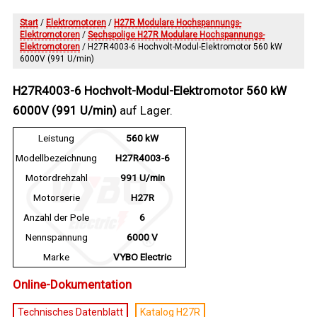
Start
/
Elektromotoren
/
H27R Modulare Hochspannungs-
Elektromotoren
/
Sechspolige H27R Modulare Hochspannungs-
Elektromotoren
/ H27R4003-6 Hochvolt-Modul-Elektromotor 560 kW
6000V (991 U/min)
H27R4003-6 Hochvolt-Modul-Elektromotor 560 kW
6000V (991 U/min)
auf Lager.
Leistung
560 kW
Modellbezeichnung
H27R4003-6
Motordrehzahl
991 U/min
Motorserie
H27R
Anzahl der Pole
6
Nennspannung
6000 V
Marke
VYBO Electric
Online-Dokumentation
Technisches Datenblatt
Katalog H27R