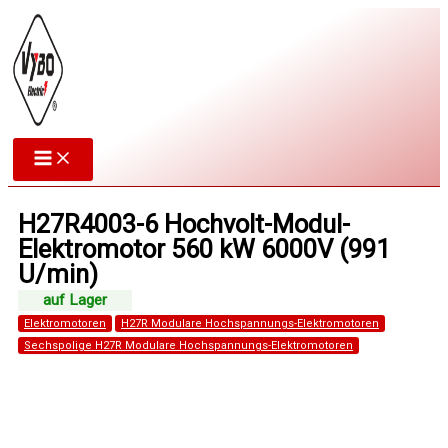
Zum
Inhalt
springen
H27R4003-6 Hochvolt-Modul-
Elektromotor 560 kW 6000V (991
U/min)
Elektromotoren
H27R Modulare Hochspannungs-Elektromotoren
Sechspolige H27R Modulare Hochspannungs-Elektromotoren