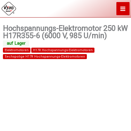
Zum
Inhalt
springen
Hochspannungs-Elektromotor 250 kW
H17R355-6 (6000 V, 985 U/min)
Elektromotoren
H17R Hochspannungs-Elektromotoren
Sechspolige H17R Hochspannungs-Elektromotoren