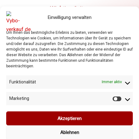
Einwilligung verwalten
Elektromotoren
Um Ihnen das bestmögliche Erlebnis zu bieten, verwenden wir
Frequenzumrichter
Technologien wie Cookies, um Informationen über Ihr Gerät zu speichern
und/oder darauf zuzugreifen. Die Zustimmung zu diesen Technologien
Getriebe
ermöglicht es uns, Daten wie Ihr Surfverhalten oder eine eindeutige ID auf
Shop
dieser Website zu verarbeiten. Das Ablehnen oder der Widerruf der
Zustimmung kann bestimmte Funktionen und Funktionalitäten
Warenkorb
beeinträchtigen.
Allgemeine Geschäftsbedingungen
Datenschutzrichtlinie
Funktionalität
Immer aktiv
Cookie-Richtlinie
Marketing
Marketi
Akzeptieren
Ablehnen
Copyright © 2026 Vybo-verkauf.de