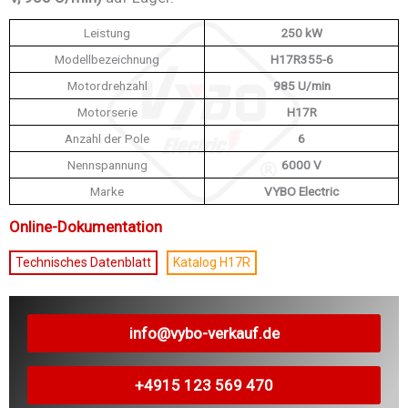
Leistung
250 kW
Modellbezeichnung
H17R355-6
Motordrehzahl
985 U/min
Motorserie
H17R
Anzahl der Pole
6
Nennspannung
6000 V
Marke
VYBO Electric
Online-Dokumentation
Technisches Datenblatt
Katalog H17R
info@vybo-verkauf.de
+4915 123 569 470