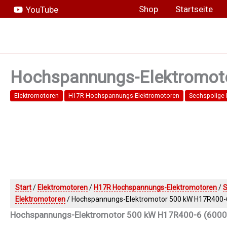
Zum
Shop
Startseite
YouTube
Inhalt
springen
Hochspannungs-Elektromoto
Elektromotoren
H17R Hochspannungs-Elektromotoren
Sechspolige
Start
/
Elektromotoren
/
H17R Hochspannungs-Elektromotoren
/
S
Elektromotoren
/ Hochspannungs-Elektromotor 500 kW H17R400-6
Hochspannungs-Elektromotor 500 kW H17R400-6 (6000 