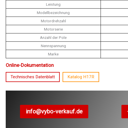
Leistung
Modellbezeichnung
Motordrehzahl
Motorserie
Anzahl der Pole
Nennspannung
Marke
Online-Dokumentation
Technisches Datenblatt
Katalog H17R
info@vybo-verkauf.de