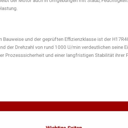
bleibt der Motor auch in Umgebungen mit Staub, Feuchtigkei
elastung.
Bauweise und der geprüften Effizienzklasse ist der H17R400
6) und der Drehzahl von rund 1000 U/min verdeutlichen sein
er Prozesssicherheit und einer langfristigen Stabilität ihre