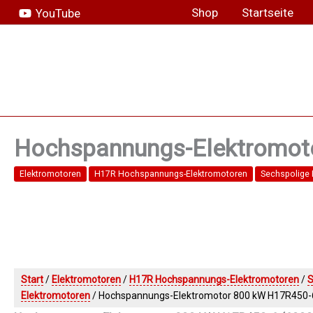
Zum
Shop
Startseite
YouTube
Inhalt
springen
Hochspannungs-Elektromoto
Elektromotoren
H17R Hochspannungs-Elektromotoren
Sechspolige
Start
/
Elektromotoren
/
H17R Hochspannungs-Elektromotoren
/
S
Elektromotoren
/ Hochspannungs-Elektromotor 800 kW H17R450-6