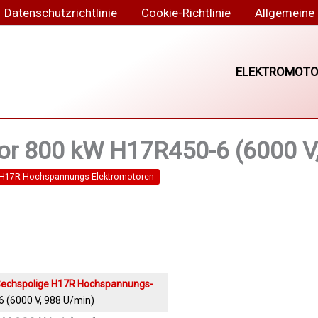
Datenschutzrichtlinie
Cookie-Richtlinie
Allgemeine
ELEKTROMOTO
r 800 kW H17R450-6 (6000 V,
 H17R Hochspannungs-Elektromotoren
echspolige H17R Hochspannungs-
 (6000 V, 988 U/min)