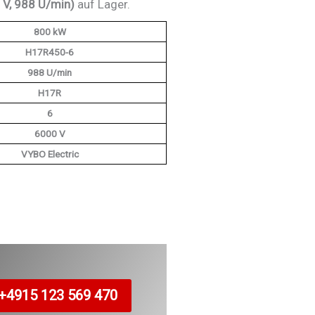
V, 988 U/min)
auf Lager.
800 kW
H17R450-6
988 U/min
H17R
6
6000 V
VYBO Electric
+4915 123 569 470