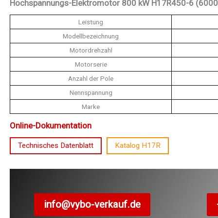
Hochspannungs-Elektromotor 800 kW H17R450-6 (6000 
Leistung
Modellbezeichnung
Motordrehzahl
Motorserie
Anzahl der Pole
Nennspannung
Marke
Online-Dokumentation
Technisches Datenblatt
Katalog H17R
info@vybo-verkauf.de