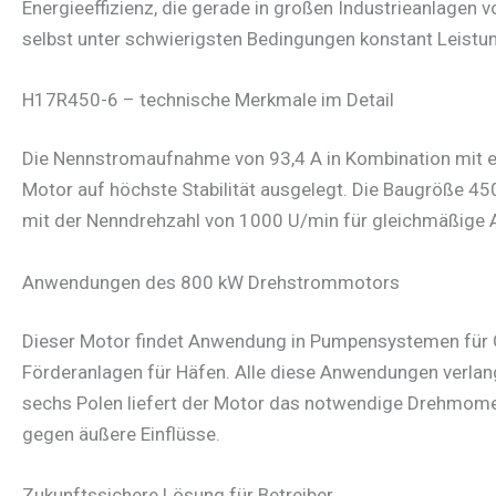
Energieeffizienz, die gerade in großen Industrieanlagen 
selbst unter schwierigsten Bedingungen konstant Leistun
H17R450-6 – technische Merkmale im Detail
Die Nennstromaufnahme von 93,4 A in Kombination mit ei
Motor auf höchste Stabilität ausgelegt. Die Baugröße 450
mit der Nenndrehzahl von 1000 U/min für gleichmäßige Abl
Anwendungen des 800 kW Drehstrommotors
Dieser Motor findet Anwendung in Pumpensystemen für Gro
Förderanlagen für Häfen. Alle diese Anwendungen verlang
sechs Polen liefert der Motor das notwendige Drehmoment
gegen äußere Einflüsse.
Zukunftssichere Lösung für Betreiber