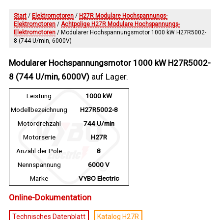
Start
/
Elektromotoren
/
H27R Modulare Hochspannungs-
Elektromotoren
/
Achtpolige H27R Modulare Hochspannungs-
Elektromotoren
/ Modularer Hochspannungsmotor 1000 kW H27R5002-
8 (744 U/min, 6000V)
Modularer Hochspannungsmotor 1000 kW H27R5002-
8 (744 U/min, 6000V)
auf Lager.
Leistung
1000 kW
Modellbezeichnung
H27R5002-8
Motordrehzahl
744 U/min
Motorserie
H27R
Anzahl der Pole
8
Nennspannung
6000 V
Marke
VYBO Electric
Online-Dokumentation
Technisches Datenblatt
Katalog H27R