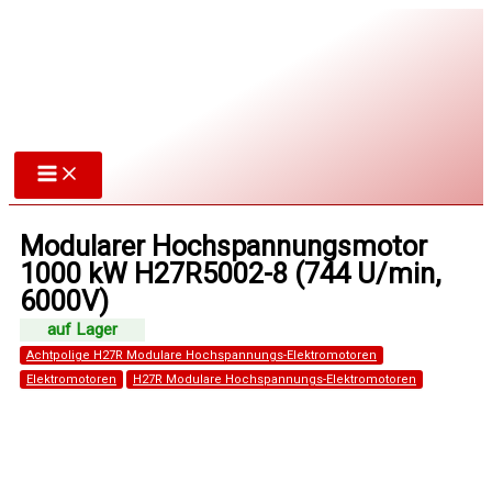
Zum
Inhalt
springen
Modularer Hochspannungsmotor
1000 kW H27R5002-8 (744 U/min,
6000V)
Achtpolige H27R Modulare Hochspannungs-Elektromotoren
Elektromotoren
H27R Modulare Hochspannungs-Elektromotoren