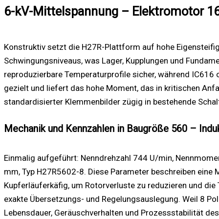
6-kV-Mittelspannung – Elektromotor 16
Konstruktiv setzt die H27R-Plattform auf hohe Eigensteifi
Schwingungsniveaus, was Lager, Kupplungen und Fundament
reproduzierbare Temperaturprofile sicher, während IC616 o
gezielt und liefert das hohe Moment, das in kritischen An
standardisierter Klemmenbilder zügig in bestehende Schal
Mechanik und Kennzahlen in Baugröße 560 – Ind
Einmalig aufgeführt: Nenndrehzahl 744 U/min, Nennmomen
mm, Typ H27R5602-8. Diese Parameter beschreiben eine Ma
Kupferläuferkäfig, um Rotorverluste zu reduzieren und die 
exakte Übersetzungs- und Regelungsauslegung. Weil 8 Pole 
Lebensdauer, Geräuschverhalten und Prozessstabilität d