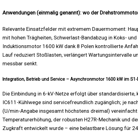
Anwendungen (einmalig genannt): wo der Drehstrommotor 
Relevante Einsatzfelder mit extremem Dauer­moment: Haup
mit hohen Trägheiten, Schwerlast-Bandabzug in Koks- und S
Induktionsmotor 1600 kW dank 8 Polen kontrollierte Anfah
Lauf reduziert Stoßlasten, verlängert Wartungsintervalle 
messbar senkt.
Integration, Betrieb und Service – Asynchronmotor 1600 kW im S1-
Die Einbindung in 6-kV-Netze erfolgt über standardisierte
IC611-Kühlwege sind servicefreundlich zugänglich; je nac
(U/min-Angabe insgesamt höchstens dreimal) vereinfacht
Temperaturerhöhung, der robusten H27R-Mechanik und dem K
Zugkraft entwickelt wurde – eine belastbare Lösung für 2