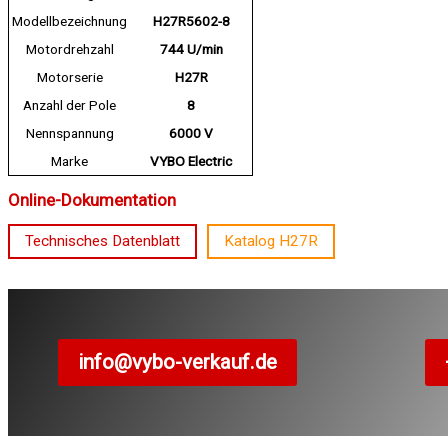
Modellbezeichnung
H27R5602-8
Motordrehzahl
744 U/min
Motorserie
H27R
Anzahl der Pole
8
Nennspannung
6000 V
Marke
VYBO Electric
Online-Dokumentation
Technisches Datenblatt
Katalog H27R
info@vybo-verkauf.de