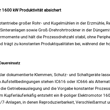
1600 kW Produktivität absichert
tantriebe großer Rohr- und Kugelmühlen in der Erzmühle, R
interanlagen sowie Groß-Drehrohrtrockner in der Düngemittel
rmomente und hält die Prozessdrehzahl stabil, ohne Periphe
und trägt zu konstanten Produktqualitäten bei, während der
Dauereinsatz
, klar dokumentierte Klemmen; Schutz- und Schaltgeräte las
h Aufstellbedingungen stehen IC616 oder IC666 als Alternat
 die Getriebeauslegung und die Vorgabe konstanter Prozes
upferläuferkäfig entsteht ein 8-poliger Elektromotor 1600
4/7-Anlagen, in denen Reproduzierbarkeit, Verschleißarmut 