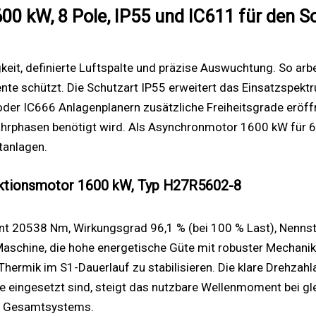
00 kW, 8 Pole, IP55 und IC611 für den S
gkeit, definierte Luftspalte und präzise Auswuchtung. So ar
e schützt. Die Schutzart IP55 erweitert das Einsatzspekt
der IC666 Anlagenplanern zusätzliche Freiheitsgrade eröffn
fahrphasen benötigt wird. Als Asynchronmotor 1600 kW für 6-
tanlagen.
uktionsmotor 1600 kW, Typ H27R5602-8
t 20538 Nm, Wirkungsgrad 96,1 % (bei 100 % Last), Nenns
schine, die hohe energetische Güte mit robuster Mechanik
Thermik im S1-Dauerlauf zu stabilisieren. Die klare Drehzah
eingesetzt sind, steigt das nutzbare Wellenmoment bei gleich
es Gesamtsystems.