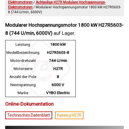
Elektromotoren
/
Achtpolige H27R Modulare Hochspannungs-
Elektromotoren
/ Modularer Hochspannungsmotor 1800 kW H27R5603-
8 (744 U/min, 6000V)
Modularer Hochspannungsmotor 1800 kW H27R5603-
8 (744 U/min, 6000V)
auf Lager.
Leistung
1800 kW
Modellbezeichnung
H27R5603-8
Motordrehzahl
744 U/min
Motorserie
H27R
Anzahl der Pole
8
Nennspannung
6000 V
Marke
VYBO Electric
Online-Dokumentation
Technisches Datenblatt
Katalog H27R