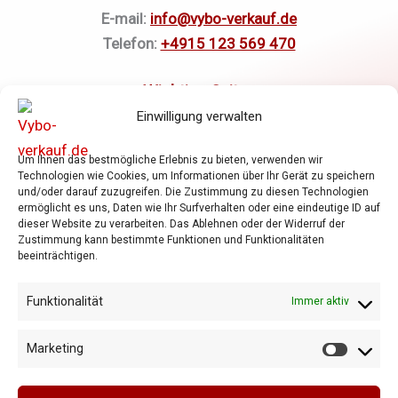
E-mail:
info@vybo-verkauf.de
Telefon:
+4915 123 569 470
Einwilligung verwalten
Elektromotoren
Um Ihnen das bestmögliche Erlebnis zu bieten, verwenden wir
Frequenzumrichter
Technologien wie Cookies, um Informationen über Ihr Gerät zu speichern
und/oder darauf zuzugreifen. Die Zustimmung zu diesen Technologien
Getriebe
ermöglicht es uns, Daten wie Ihr Surfverhalten oder eine eindeutige ID auf
Shop
dieser Website zu verarbeiten. Das Ablehnen oder der Widerruf der
Zustimmung kann bestimmte Funktionen und Funktionalitäten
Warenkorb
beeinträchtigen.
Allgemeine Geschäftsbedingungen
Datenschutzrichtlinie
Funktionalität
Immer aktiv
Cookie-Richtlinie
Marketing
Marketi