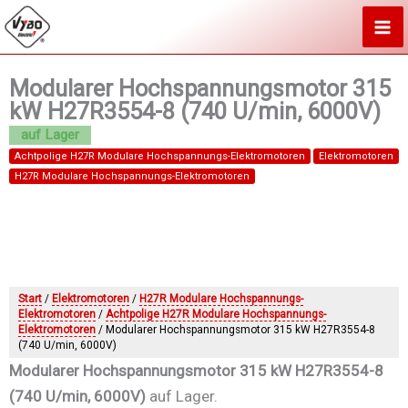
Zum
Inhalt
springen
Modularer Hochspannungsmotor 315
kW H27R3554-8 (740 U/min, 6000V)
Achtpolige H27R Modulare Hochspannungs-Elektromotoren
Elektromotoren
H27R Modulare Hochspannungs-Elektromotoren
Start
/
Elektromotoren
/
H27R Modulare Hochspannungs-
Elektromotoren
/
Achtpolige H27R Modulare Hochspannungs-
Elektromotoren
/ Modularer Hochspannungsmotor 315 kW H27R3554-8
(740 U/min, 6000V)
Modularer Hochspannungsmotor 315 kW H27R3554-8
(740 U/min, 6000V)
auf Lager.