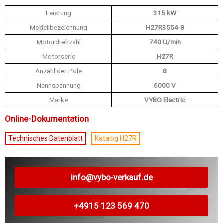
Leistung
315 kW
Modellbezeichnung
H27R3554-8
Motordrehzahl
740 U/min
Motorserie
H27R
Anzahl der Pole
8
Nennspannung
6000 V
Marke
VYBO Electric
Online-Dokumentation
Technisches Datenblatt
Katalog H27R
info@vybo-verkauf.de
+4915 123 569 470