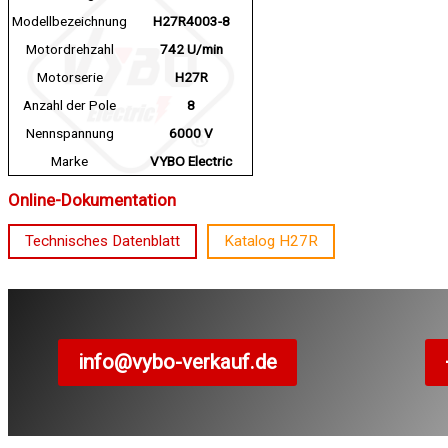
Modellbezeichnung
H27R4003-8
Motordrehzahl
742 U/min
Motorserie
H27R
Anzahl der Pole
8
Nennspannung
6000 V
Marke
VYBO Electric
Online-Dokumentation
Technisches Datenblatt
Katalog H27R
info@vybo-verkauf.de