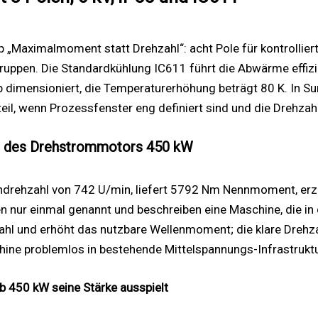
 „Maximalmoment statt Drehzahl“: acht Pole für kontrollie
ruppen. Die Standardkühlung IC611 führt die Abwärme effizi
 dimensioniert, die Temperaturerhöhung beträgt 80 K. In Su
il, wenn Prozessfenster eng definiert sind und die Drehzahl 
e des Drehstrommotors 450 kW
ehzahl von 742 U/min, liefert 5792 Nm Nennmoment, erzielt
nur einmal genannt und beschreiben eine Maschine, die in 
zahl und erhöht das nutzbare Wellenmoment; die klare Drehz
ine problemlos in bestehende Mittelspannungs-Infrastruktu
 450 kW seine Stärke ausspielt