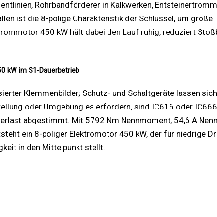
entlinien, Rohrbandförderer in Kalkwerken, Entsteinertromm
ällen ist die 8-polige Charakteristik der Schlüssel, um gro
strommotor 450 kW hält dabei den Lauf ruhig, reduziert Sto
50 kW im S1-Dauerbetrieb
ierter Klemmenbilder; Schutz- und Schaltgeräte lassen sich
tellung oder Umgebung es erfordern, sind IC616 oder IC666 v
Dauerlast abgestimmt. Mit 5792 Nm Nennmoment, 54,6 A Nenn
teht ein 8-poliger Elektromotor 450 kW, der für niedrige D
eit in den Mittelpunkt stellt.