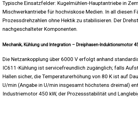
Typische Einsatzfelder: Kugelmühlen-Hauptantriebe in Zem
Mischwerkantriebe für hochviskose Medien. In all diesen F
Prozessdrehzahlen ohne Hektik zu stabilisieren. Der Dreh
nachgeschalteter Komponenten.
Mechanik, Kühlung und Integration – Dreiphasen-Induktionsmotor 4
Die Netzankopplung über 6000 V erfolgt anhand standardis
IC611-Kühlung ist servicefreundlich zugänglich; falls Aufs
Hallen sicher, die Temperaturerhöhung von 80 K ist auf 
U/min (Angabe in U/min insgesamt höchstens dreimal) ents
Industriemotor 450 kW, der Prozessstabilität und Langlebigk