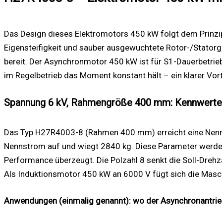
Das Design dieses Elektromotors 450 kW folgt dem Prinzip
Eigensteifigkeit und sauber ausgewuchtete Rotor-/Statorg
bereit. Der Asynchronmotor 450 kW ist für S1-Dauerbetrieb
im Regelbetrieb das Moment konstant hält – ein klarer Vorte
Spannung 6 kV, Rahmengröße 400 mm: Kennwert
Das Typ H27R4003-8 (Rahmen 400 mm) erreicht eine Nenndr
Nennstrom auf und wiegt 2840 kg. Diese Parameter werden 
Performance überzeugt. Die Polzahl 8 senkt die Soll-Dreh
Als Induktionsmotor 450 kW an 6000 V fügt sich die Masch
Anwendungen (einmalig genannt): wo der Asynchronantrieb